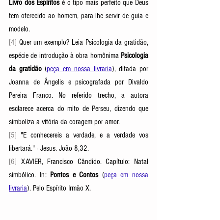
Livro dos Espíritos 
é o tipo mais perfeito que Deus 
tem oferecido ao homem, para lhe servir de guia e 
modelo.
[4] 
Quer um exemplo? Leia Psicologia da gratidão, 
espécie de introdução à obra homônima 
Psicologia 
da gratidão
 (
peça em nossa livraria
), ditada por 
Joanna de Ângelis e psicografada por Divaldo 
Pereira Franco. No referido trecho, a autora 
esclarece acerca do mito de Perseu, dizendo que 
simboliza a vitória da coragem por amor.
[5] 
"E conhecereis a verdade, e a verdade vos 
libertará." - Jesus. João 8,32.
[6] 
XAVIER, Francisco Cândido. Capítulo: Natal 
simbólico. In: 
Pontos e Contos 
(
peça em nossa 
livraria
). Pelo Espírito Irmão X.