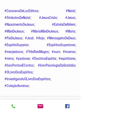
#CaravanaDeLuzEditora
; 
#Natal
; 
#SímbolosDeNatal
; 
#JesusCristo
; 
#Jesus
; 
#NascimentoDeJesus
; 
#EstrelaDeBélem
; 
#MãeDeJesus
; 
#MariaMãeDeJesus
; 
#Maria
; 
#PaiDeJesus
; 
#José
; 
#Anjo
; 
#MensageiroDeDeus
; 
#EspíritoSuperior
; 
#EspíritosSuperiores
; 
#manjedoura
; 
#TrêsReisMagos
; 
#ouro
; 
#incenso
; 
#mirra
; 
#pastores
; 
#DoutrinaEspírita
; 
#espiritismo
; 
#livroPontosEContos
; 
#livroPsicologiaDaGratidão
; 
#OLivroDosEspíritos
; 
#InvestigandoOLivroDosEspíritos
; 
#ColeçãoIluminar
;