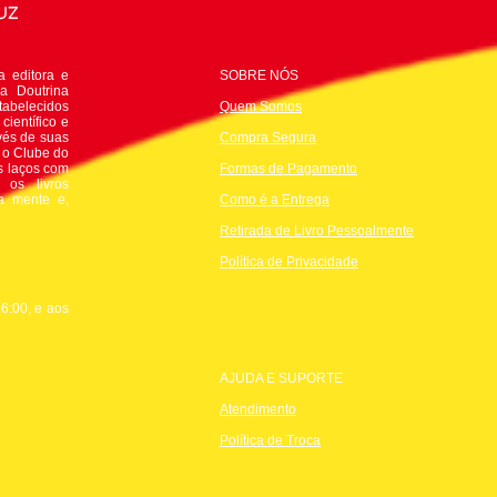
 editora e
SOBRE NÓS
da Doutrina
tabelecidos
Quem Somos
científico e
avés de suas
Compra Segura
e o Clube do
s laços com
Formas de Pagamento
 os livros
 a mente e,
Como é a Entrega
Retirada de Livro Pessoalmente
P
olítica de Privacidade
6:00, e aos
AJUDA E SUPORTE
Atendimento
Política de Troca