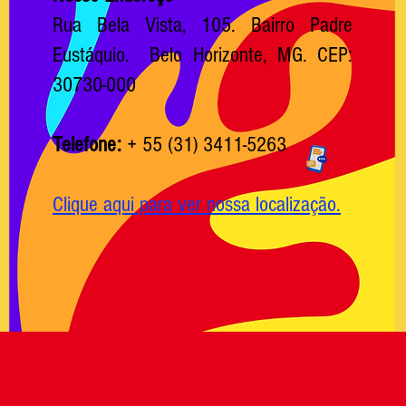
Rua Bela Vista, 105. Bairro Padre
Eustáquio. Belo Horizonte, MG.
CEP:
30730-000
Telefone:
+ 55 (31) 3411-5263
Clique aqui para ver nossa localização.