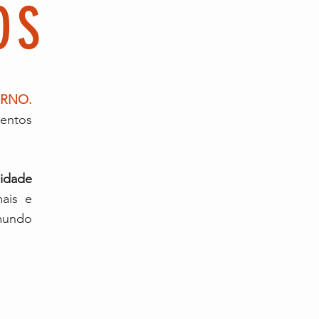
OS
ERNO.
mentos
uidade
mais e
 mundo