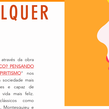
LQUER
 através da obra
ICO? PENSANDO
IRITISMO
"
nos
a sociedade mais
res e capaz de
vida mais feliz.
clássicos como
es, Montesquieu e