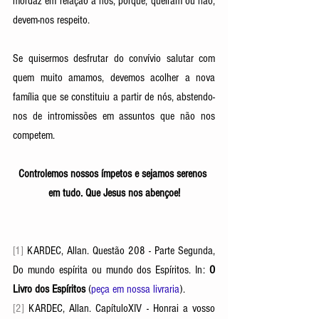
mordaz em relação a nós, porque, queiram ou não, 
devem-nos respeito.
Se quisermos desfrutar do convívio salutar com 
quem muito amamos, devemos acolher a nova 
família que se constituiu a partir de nós, abstendo-
nos de intromissões em assuntos que não nos 
competem. 
Controlemos nossos ímpetos e sejamos serenos 
em tudo. Que Jesus nos abençoe!
[1] 
KARDEC, Allan. Questão 208 - Parte Segunda, 
Do mundo espírita ou mundo dos Espíritos. In: 
O 
Livro dos Espíritos 
(
peça em nossa livraria
). 
[2] 
KARDEC, Allan. CapítuloXIV - Honrai a vosso 