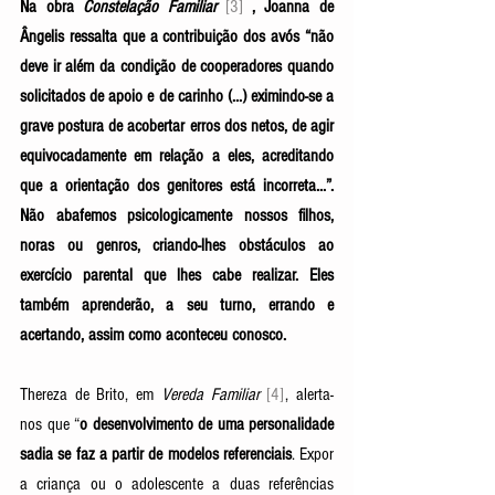
Na obra 
Constelação Familiar 
[3]
 , Joanna de 
Ângelis ressalta que a contribuição dos avós “não 
deve ir além da condição de cooperadores quando 
solicitados de apoio e de carinho (...) eximindo-se a 
grave postura de acobertar erros dos netos, de agir 
equivocadamente em relação a eles, acreditando 
que a orientação dos genitores está incorreta...”. 
Não abafemos psicologicamente nossos filhos, 
noras ou genros, criando-lhes obstáculos ao 
exercício parental que lhes cabe realizar. Eles 
também aprenderão, a seu turno, errando e 
acertando, assim como aconteceu conosco. 
Thereza de Brito, em 
Vereda Familiar 
[4]
, alerta-
nos que “
o desenvolvimento de uma personalidade 
sadia se faz a partir de modelos referenciais
. Expor 
a criança ou o adolescente a duas referências 