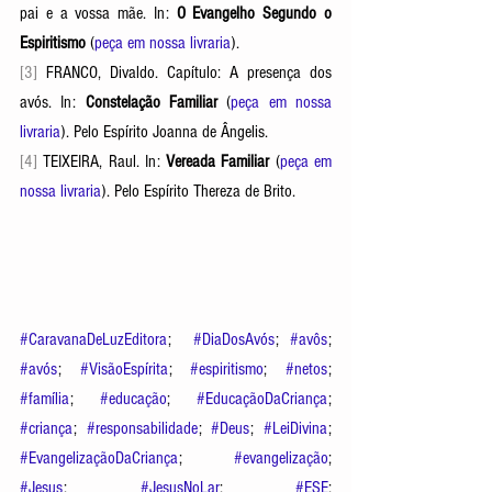
pai e a vossa mãe. In: 
O Evangelho Segundo o 
Espiritismo
 (
peça em nossa livraria
). 
[3] 
FRANCO, Di
valdo. Capítulo: A presença dos 
avós. In: 
Constelação Familiar
 (
peça em nossa 
livraria
). Pelo Espírito Joanna de Ângelis. 
[4] 
TEIXEIRA, Raul. In: 
Vereada Familiar
 (
peça em 
nossa livraria
). Pelo Espírito Thereza de Brito. 
#CaravanaDeLuzEditora
;  
#DiaDosAvós
; 
#avôs
; 
#avós
; 
#VisãoEspírita
; 
#espiritismo
; 
#netos
; 
#família
; 
#educação
; 
#EducaçãoDaCriança
; 
#criança
; 
#responsabilidade
; 
#Deus
; 
#LeiDivina
; 
#EvangelizaçãoDaCriança
; 
#evangelização
; 
#Jesus
; 
#JesusNoLar
; 
#ESE
; 