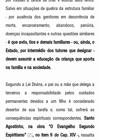
por missão a tarefa de criar e educar seus filhos. 
Salvo em situações de quebra da estrutura familiar 
- por ausência dos genitores em decorrência de 
morte, encarceramento, abandono, penúria, 
doenças incapacitantes e outras questões similares 
- 
é que avós, tios e demais familiares - ou, ainda, o 
Estado, por intermédio dos tutores que designar - 
devem assumir a educação da criança que aporta 
na família e na sociedade. 
Segundo a Lei Divina, o pai ou a mãe que delega a 
terceiros a responsabilidade pelos cuidados 
permanentes devidos a um filho é considerado 
desertor de sua tarefa e, como tal, sofrerá as 
consequências espirituais correspondentes. 
Santo 
Agostinho, na obra “O Evangelho Segundo 
Espiritismo” 
[2]
, no item 9 do Cap. XIV -, 
ressalta 