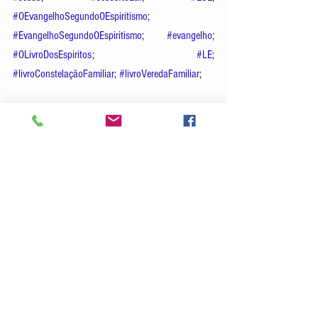
#OEvangelhoSegundoOEspiritismo
; 
#EvangelhoSegundoOEspiritismo
; 
#evangelho
; 
#OLivroDosEspiritos
; 
#LE
; 
#livroConstelaçãoFamiliar
; 
#livroVeredaFamiliar
;
Ver tudo
Posts recentes