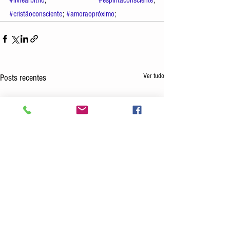
#livrearbítrio
; 
#espíritaconsciente
; 
#cristãoconsciente
; 
#amoraopróximo
; 
Ver tudo
Posts recentes