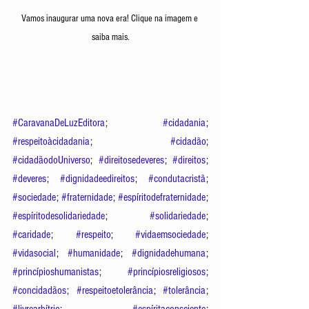
Vamos inaugurar uma nova era! Clique na imagem e 
saiba mais.
#CaravanaDeLuzEditora
; 
#cidadania
; 
#respeitoàcidadania
; 
#cidadão
; 
#cidadãodoUniverso
; 
#direitosedeveres
; 
#direitos
; 
#deveres
; 
#dignidadeedireitos
; 
#condutacristã
; 
#sociedade
; 
#fraternidade
; 
#espíritodefraternidade
; 
#espíritodesolidariedade
; 
#solidariedade
; 
#caridade
; 
#respeito
; 
#vidaemsociedade
; 
#vidasocial
; 
#humanidade
; 
#dignidadehumana
; 
#princípioshumanistas
; 
#princípiosreligiosos
; 
#concidadãos
; 
#respeitoetolerância
; 
#tolerância
; 