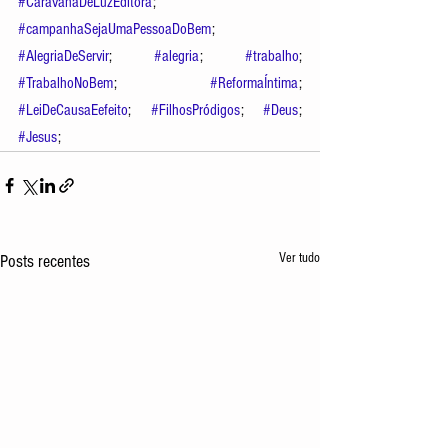
#CaravanaDeLuzEditora
; 
#campanhaSejaUmaPessoaDoBem
; 
#AlegriaDeServir
; 
#alegria
; 
#trabalho
; 
#TrabalhoNoBem
; 
#ReformaÍntima
; 
#LeiDeCausaEefeito
; 
#FilhosPródigos
; 
#Deus
; 
#Jesus
; 
Ver tudo
Posts recentes