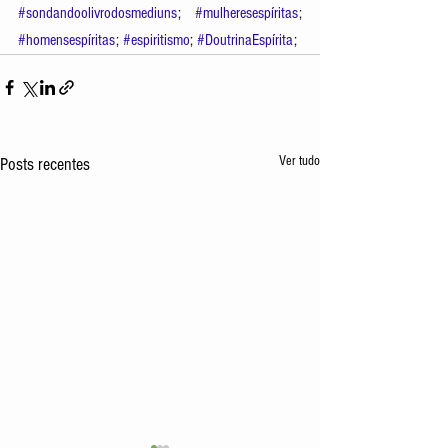
#sondandoolivrodosmediuns
; 
#mulheresespíritas
; 
#homensespíritas
; 
#espiritismo
; 
#DoutrinaEspírita
;
Ver tudo
Posts recentes