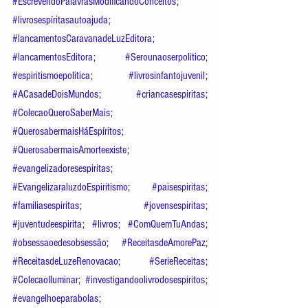
#EscrevendoPalavrasModificandoConceitos
; 
#livrosespíritasautoajuda
;  
#lancamentosCaravanadeLuzEditora
; 
#lancamentosEditora
; 
#Serounaoserpolitico
; 
#espiritismoepolitica
; 
#livrosinfantojuvenil
; 
#ACasadeDoisMundos
; 
#criancasespiritas
; 
#ColecaoQueroSaberMais
; 
#QuerosabermaisHáEspíritos
; 
#QuerosabermaisAmorteexiste
; 
#evangelizadoresespiritas
; 
#EvangelizaraluzdoEspiritismo
; 
#paisespiritas
; 
#familiasespiritas
; 
#jovensespiritas
; 
#juventudeespirita
; 
#livros
; 
#ComQuemTuAndas
; 
#obsessaoedesobsessão
; 
#ReceitasdeAmorePaz
; 
#ReceitasdeLuzeRenovacao
; 
#SerieReceitas
; 
#ColecaoIluminar
; 
#investigandoolivrodosespiritos
; 
#evangelhoeparabolas
; 