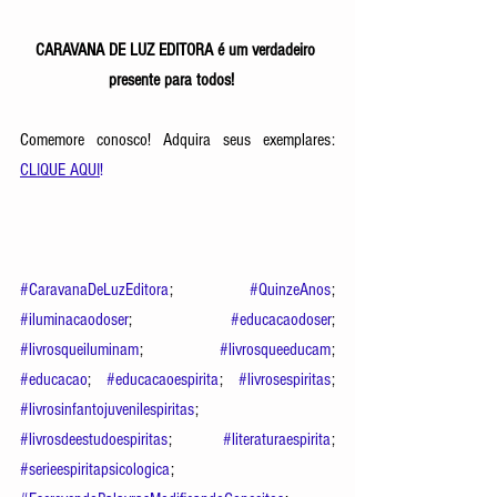
CARAVANA DE LUZ EDITORA é um verdadeiro 
presente para todos!   
Comemore conosco! Adquira seus exemplares: 
CLIQUE AQUI
!
#CaravanaDeLuzEditora
; 
#QuinzeAnos
; 
#iluminacaodoser
; 
#educacaodoser
; 
#livrosqueiluminam
; 
#livrosqueeducam
; 
#educacao
; 
#educacaoespirita
; 
#livrosespiritas
; 
#livrosinfantojuvenilespiritas
; 
#livrosdeestudoespiritas
; 
#literaturaespirita
; 
#serieespiritapsicologica
; 