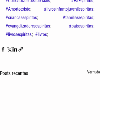
#ColecaoQueroSaberMais
; 
#HáEspíritos
; 
#Amorteexiste
; 
#livrosinfantojuvenilespiritas
; 
#criancasespiritas
; 
#familiasespiritas
; 
#evangelizadoresespiritas
; 
#paisespiritas
; 
#livrosespiritas
;  
#livros
; 
Ver tudo
Posts recentes