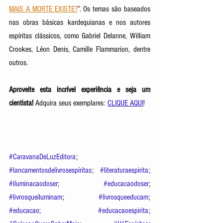
MAIS A MORTE EXISTE?
”. Os temas são baseados 
nas obras básicas kardequianas e nos autores 
espíritas clássicos, como Gabriel Delanne, William 
Crookes, Léon Denis, Camille Flammarion, dentre 
outros.  
Aproveite esta incrível experiência e seja um 
cientista! 
Adquira seus exemplares: 
CLIQUE AQUI
!
#CaravanaDeLuzEditora
; 
#lancamentosdelivrosespíritas
; 
#literaturaespirita
; 
#iluminacaodoser
; 
#educacaodoser
; 
#livrosqueiluminam
; 
#livrosqueeducam
; 
#educacao
; 
#educacaoespirita
; 