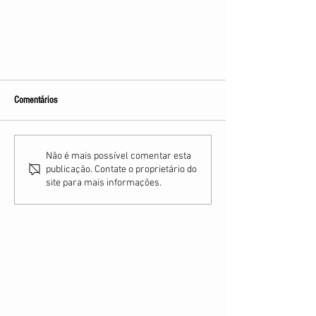
Comentários
Não é mais possível comentar esta
publicação. Contate o proprietário do
site para mais informações.
A Caravana de Luz Editora completa 15
anos
A
CARAVANA DE LUZ EDITORA
é uma editora
e distribuidora dedicada à divulgação da
Doutrina Espírita, de acordo com os princípios
estabelecidos por Allan Kardec, nos aspectos
filosófico, científico e religioso do Espiritismo.
Além disso, através de suas publicações e
serviços, como a Livraria e o Clube do Livro