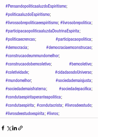
#PensandopoliticaaluzdoEspiritismo
; 
#politicaaluzdoEspiritismo
; 
#livrossobrepoliticaeespiritismo
; 
#livrosobrepolitica
; 
#participacaopoliticaaluzdaDoutrinaEspirita
; 
#politicaecrencas
; 
#participacaopolitica
; 
#democracia
; 
#democraciaemconstrucao
; 
#construcaodeummundomelhor
; 
#construcaodobemcoletivo
; 
#bemcoletivo
; 
#coletividade
; 
#cidadaosdoUniverso
; 
#mundomelhor
; 
#sociedademaisjusta
; 
#sociedademaisfraterna
; 
#sociedadepacifica
; 
#condutaespiritaperanteapolitica
; 
#condutaespirita
; 
#condutacrista
; 
#livrosdeestudo
; 
#livrosdeestudoespirita
; 
#livros
; 