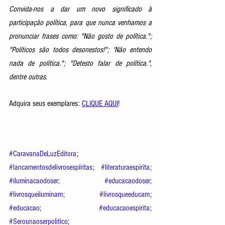
Convida-nos a dar um novo significado à 
participação política, para que nunca venhamos a 
pronunciar frases como: "Não gosto de política."; 
"Políticos são todos desonestos!"; 'Não entendo 
nada de política."; "Detesto falar de política.", 
dentre outras.
Adquira seus exemplares: 
CLIQUE AQUI
!
#CaravanaDeLuzEditora
; 
#lancamentosdelivrosespíritas
; 
#literaturaespirita
; 
#iluminacaodoser
; 
#educacaodoser
; 
#livrosqueiluminam
; 
#livrosqueeducam
; 
#educacao
; 
#educacaoespirita
; 
#Serounaoserpolitico
; 