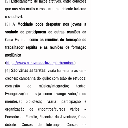
[2]
 Estreitamento de laços afetivos, entre corações 
que nos são muito caros, em um ambiente fraterno 
e saudável.
[3] 
A
 Mocidade pode despertar nos jovens a 
vontade de participarem de outras reuniões
 da 
Casa Espírita, 
como as reuniões de formação do 
trabalhador espírita e as reuniões de formação 
mediúnica
(
https://www.caravanadeluz.org.br/reunioes
). 
[4] 
São várias as tarefas:
 visita fraterna a asilos e 
creches; campanha do quilo; comissão de estudos; 
comissão de música/integração; teatro; 
Evangelização – seja como evangelizador/a ou 
monitor/a; biblioteca; livraria; participação e 
organização de encontros/cursos vários – 
Encontro da Família, Encontro da Juventude, Cine-
debate, Cursos de liderança, Cursos de 