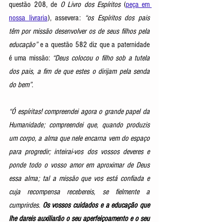
questão 208, de 
O Livro dos Espíritos 
(
peça em 
nossa livraria
), assevera: 
“os Espíritos dos pais 
têm por missão desenvolver os de seus filhos pela 
educação” 
e a questão 582 diz que a paternidade 
é uma missão: 
“Deus colocou o filho sob a tutela 
dos pais, a fim de que estes o dirijam pela senda 
do bem”
.
“Ó espíritas! compreendei agora o grande papel da 
Humanidade; compreendei que, quando produzis 
um corpo, a alma que nele encarna vem do espaço 
para progredir; inteirai-vos dos vossos deveres e 
ponde todo o vosso amor em aproximar de Deus 
essa alma; tal a missão que vos está confiada e 
cuja recompensa recebereis, se fielmente a 
cumprirdes. 
Os vossos cuidados e a educação que 
lhe dareis auxiliarão o seu aperfeiçoamento e o seu 