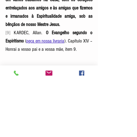
entrelaçados aos amigos e às amigas que fizemos 
e irmanados à Espiritualidade amiga, sob as 
bênçãos de nosso Mestre Jesus.
[9]
 KARDEC, Allan. 
O Evangelho segundo o 
Espiritismo
 (
peça em nossa livraria
). Capítulo XIV – 
Honrai a vosso pai e a vossa mãe, item 9.
#CaravanaDeLuzEditora
; 
#DiaMundialdaJuventude
; 
#ReuniãodeMocidade
; 
#MocidadeEspírita
; 
#educaçãodejovensespíritas
; 
#educaçãodejovens
; 
#DoutrinaEspírita
; 
#espiritismo
; 
#jovensespíritas
; 
#mocidade
; 
#jovens
; 
#adolescente
; 
#jovemadulto
; 
#adultojovem
; 
#juventude
; 
#papeldospais
; 