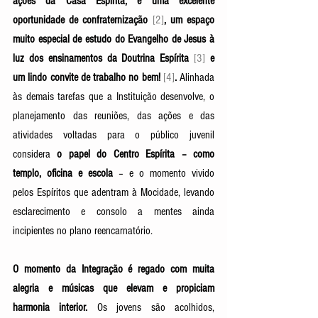
ações da Casa Espírita, é uma excelente 
oportunidade de confraternização
[2]
,
um espaço 
muito especial de estudo do Evangelho de Jesus à 
luz dos ensinamentos da Doutrina Espírita
[3]
e 
um lindo convite de trabalho no bem! 
[4]
.
 Alinhada 
às demais tarefas que a Instituição desenvolve, o 
planejamento das reuniões, das ações e das 
atividades voltadas para o público juvenil 
considera 
o papel do Centro Espírita – como 
templo, oficina e escola
 – e o momento vivido 
pelos Espíritos que adentram à Mocidade, levando 
esclarecimento e consolo a mentes ainda 
incipientes no plano reencarnatório. 
O momento da Integração é regado com muita 
alegria e músicas que elevam e propiciam 
harmonia interior.
 Os jovens são acolhidos, 