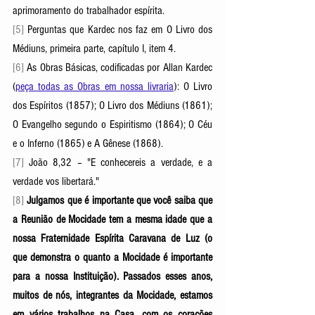
aprimoramento do trabalhador espírita.
[5]
 Perguntas que Kardec nos faz em O Livro dos 
Médiuns, primeira parte, capítulo I, item 4.
[6]
 As Obras Básicas, codificadas por Allan Kardec 
(
peça todas as Obras em nossa livraria
): O Livro 
dos Espíritos (1857); O Livro dos Médiuns (1861); 
O Evangelho segundo o Espiritismo (1864); O Céu 
e o Inferno (1865) e A Gênese (1868).
[7]
 João 8,32 – "E conhecereis a verdade, e a 
verdade vos libertará."
[8] 
Julgamos que é importante que você saiba que 
a Reunião de Mocidade tem a mesma idade que a 
nossa Fraternidade Espírita Caravana de Luz (o 
que demonstra o quanto a Mocidade é importante 
para a nossa Instituição). Passados esses anos, 
muitos de nós, integrantes da Mocidade, estamos 
em vários trabalhos na Casa, com os corações 