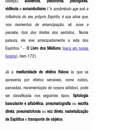
cabeça), 
audiência
, 
psicofonia
, 
psicografia
, 
vidência
 e 
sonambulismo
 (
“o sonâmbulo age sob a 
influência do seu próprio Espírito; é sua alma que, 
nos momentos de emancipação, vê, ouve e 
percebe, fora dos limites dos sentidos... 
Numa 
palavra, ele vive antecipadamente a vida dos 
Espíritos.
”
 – 
O Livro dos Médiuns
(
peça em nossa 
livraria
), item 172).
Já a 
mediunidade de efeitos físicos
 (a que se 
apresenta por efeitos sensíveis, como ruídos, 
pancadas, movimentação de corpos sólidos), pode 
ser classificada nos seguintes tipos: 
tiptologia 
basculante e alfabética
, 
pneumatografia
 ou 
escrita 
direta
, 
pneumatofonia
 ou 
voz direta
, 
materialização 
de Espíritos
 e 
transporte de objetos
. 