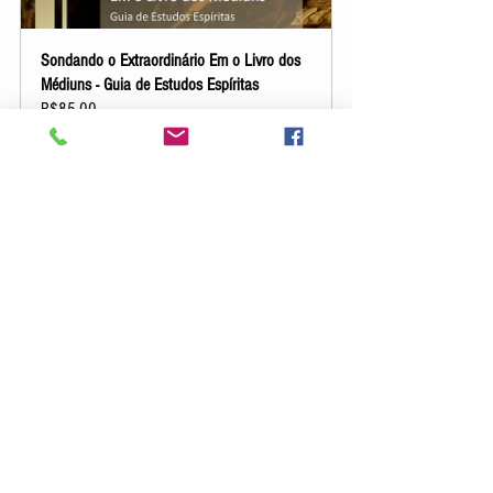
Sondando o Extraordinário Em o Livro dos 
Médiuns - Guia de Estudos Espíritas
R$85.00
Comprar
#CaravanaDeLuzEditora
; 
#espiritismo
; 
#DoutrinaEspírita
; 
#AlanKardec
; 
#Kardec
; 
#obrasbásicas
;  
#OLivrodosMédiuns
; 
#ColeçãoIluminar
; 
#SondandoOExtraordinário
; 
#mediunidade
; 
#faculdademediúnica
; 
#influênciadosEspíritos
; 
#todossomosmédiuns
; 