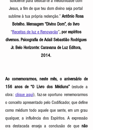
suficiente para dedicar-te à mediunidade com 
Jesus, a fim de que teu dom divino seja portal 
sublime à tua própria redenção.” 
Antônio Rosa 
Botelho. Mensagem “Divino Dom”, do livro 
“
Receitas de luz e Renovação
”
, por espíritos 
diversos. Psicografia de Adail Sebastião Rodrigues 
Jr. Belo Horizonte: Caravana de Luz Editora, 
2014. 
Ao comemorarmos, neste mês, o aniversário de 
156 anos de “O Livro dos Médiuns” 
(estude a 
obra: 
clique aqui
), faz-se oportuno rememorarmos 
o conceito apresentado pelo Codificador, que define 
como médium todo aquele que sente, em um grau 
qualquer, a influência dos Espíritos. A expressão 
ora destacada enseja a conclusão de que 
não 