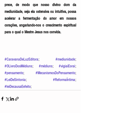
prece, de modo que nosso divino dom da 
mediunidade, seja ela ostensiva ou intuitiva, possa 
acelerar a fermentação do amor em nossos 
corações, angariando-nos o crescimento espiritual 
para o qual o Mestre Jesus nos convida. 
#CaravanaDeLuzEditora
; 
#mediunidade
; 
#OLivroDosMédiuns
; 
#médiuns
; 
#vigiaiEorai
;  
#pensamento
; 
#MecanismosDoPensamento
; 
#LeiDeSintonia
; 
#ReformaÍntima
; 
#leiDecausaEefeito
;