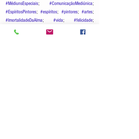
#MédiunsEspeciais
; 
#ComunicaçãoMediúnica
; 
#EspíritosPintores
; 
#espíritos
; 
#pintores
; 
#artes
; 
#ImortalidadeDaAlma
; 
#vida
; 
#felicidade
; 
#espiritismo
; 
#DoutrinaEspírita
; 
Ver tudo
Posts recentes