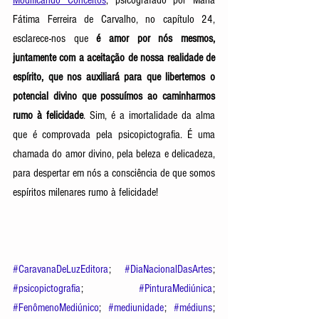
Fátima Ferreira de Carvalho, no capítulo 24, 
esclarece-nos que 
é amor por nós mesmos, 
juntamente com a aceitação de nossa realidade de 
espírito, que nos auxiliará para que libertemos o 
potencial divino que possuímos ao caminharmos 
rumo à felicidade
. Sim, é a imortalidade da alma 
que é comprovada pela psicopictografia. É uma 
chamada do amor divino, pela beleza e delicadeza, 
para despertar em nós a consciência de que somos 
espíritos milenares rumo à felicidade!
#CaravanaDeLuzEditora
; 
#DiaNacionalDasArtes
; 
#psicopictografia
; 
#PinturaMediúnica
; 
#FenômenoMediúnico
; 
#mediunidade
; 
#médiuns
; 