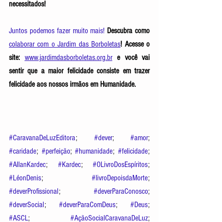
necessitados! 
Juntos podemos fazer muito mais! 
Descubra como
colaborar com o Jardim das Borboletas
! Acesse o 
site:
www.jardimdasborboletas.org.br
e você vai 
sentir que a maior felicidade consiste em trazer 
felicidade aos nossos irmãos em Humanidade. 
#CaravanaDeLuzEditora
; 
#dever
; 
#amor
; 
#caridade
; 
#perfeição
; 
#humanidade
; 
#felicidade
; 
#AllanKardec
; 
#Kardec
; 
#OLivroDosEspíritos
; 
#LéonDenis
; 
#livroDepoisdaMorte
; 
#deverProfissional
; 
#deverParaConosco
; 
#deverSocial
; 
#deverParaComDeus
; 
#Deus
; 
#ASCL
; 
#AçãoSocialCaravanaDeLuz
; 