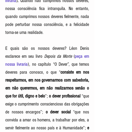
livraria
)
:
 Quando não cumprimos nossos deveres, 
nossa consciência fica intranquila. No entanto, 
quando cumprimos nossos deveres fielmente, nada 
pode perturbar nossa consciência, e a felicidade 
torna-se uma realidade. 
E quais são os nossos deveres?
Léon Denis 
esclarece em seu livro 
Depois da Morte
 (
peça em 
nossa livraria
), no capítulo “O Dever”, que temos 
deveres para conosco, o que “
consiste em nos 
respeitarmos, em nos governarmos com sabedoria, 
em não querermos, em não realizarmos senão o 
que for útil, digno e belo
”; 
o dever profissional
 “que 
exige o cumprimento consciencioso das obrigações 
de nossos encargos”; 
o dever social
 “que nos 
convida a amar os homens, a trabalhar por eles, a 
servir fielmente ao nosso país e à Humanidade”; 
e 