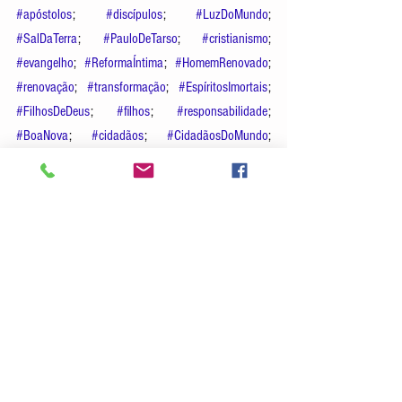
#apóstolos
; 
#discípulos
; 
#LuzDoMundo
; 
#SalDaTerra
; 
#PauloDeTarso
; 
#cristianismo
; 
#evangelho
; 
#ReformaÍntima
; 
#HomemRenovado
; 
#renovação
; 
#transformação
; 
#EspíritosImortais
; 
#FilhosDeDeus
; 
#filhos
; 
#responsabilidade
; 
#BoaNova
; 
#cidadãos
; 
#CidadãosDoMundo
; 
#cidadania
; 
#CidadãoDaNovaEra
; 
#TrabalhoNoBem
; 
#estudo
; 
#trabalho
;