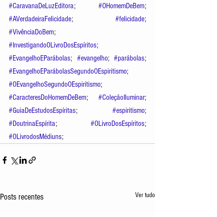
#CaravanaDeLuzEditora
; 
#OHomemDeBem
; 
#AVerdadeiraFelicidade
; 
#felicidade
; 
#VivênciaDoBem
; 
#InvestigandoOLivroDosEspíritos
; 
#EvangelhoEParábolas
; 
#evangelho
; 
#parábolas
;   
#EvangelhoEParábolasSegundoOEspiritismo
; 
#OEvangelhoSegundoOEspiritismo
; 
#CaracteresDoHomemDeBem
; 
#ColeçãoIluminar
; 
#GuiaDeEstudosEspíritas
; 
#espiritismo
; 
#DoutrinaEspírita
; 
#OLivroDosEspíritos
; 
#OLivrodosMédiuns
; 
Ver tudo
Posts recentes