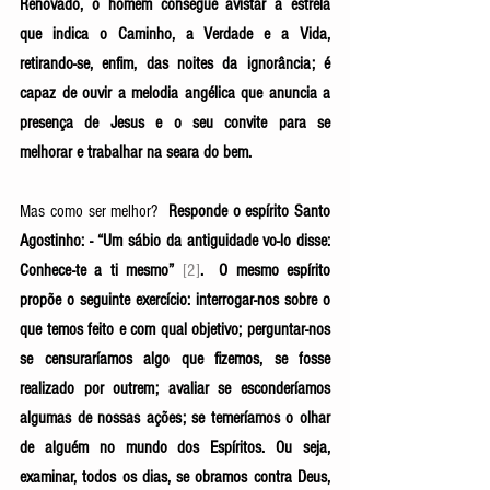
Renovado, o homem consegue avistar a estrela 
que indica o Caminho, a Verdade e a Vida, 
retirando-se, enfim, das noites da ignorância; é 
capaz de ouvir a melodia angélica que anuncia a 
presença de Jesus e o seu convite para se 
melhorar e trabalhar na seara do bem. 
Mas como ser melhor?  
Responde o espírito Santo 
Agostinho: - “Um sábio da antiguidade vo-lo disse: 
Conhece-te a ti mesmo” 
[2]
.  O mesmo espírito 
propõe o seguinte exercício: interrogar-nos sobre o 
que temos feito e com qual objetivo; perguntar-nos 
se censuraríamos algo que fizemos, se fosse 
realizado por outrem; avaliar se esconderíamos 
algumas de nossas ações; se temeríamos o olhar 
de alguém no mundo dos Espíritos. Ou seja, 
examinar, todos os dias, se obramos contra Deus, 