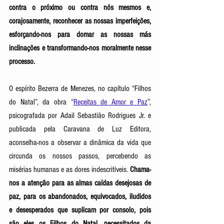
contra o próximo ou contra nós mesmos e, 
corajosamente, reconhecer as nossas imperfeições, 
esforçando-nos para domar as nossas más 
inclinações e transformando-nos moralmente nesse 
processo. 
O espírito Bezerra de Menezes, no capítulo “Filhos 
do Natal”, da obra “
Receitas de Amor e Paz
”, 
psicografada por Adail Sebastião Rodrigues Jr. e 
publicada pela Caravana de Luz Editora, 
aconselha-nos a observar a dinâmica da vida que 
circunda os nossos passos, percebendo as 
misérias humanas e as dores indescritíveis. 
Chama-
nos a atenção para as almas caídas desejosas de 
paz, para os abandonados, equivocados, iludidos 
e desesperados que suplicam por consolo, pois 
são eles os Filhos do Natal, necessitados da 