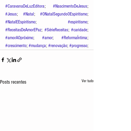
#CaravanaDeLuzEditora
; 
#NascimentoDeJesus
; 
#Jesus
; 
#Natal
; 
#ONatalSegundoOEspiritismo
; 
#NatalEEspiritismo
; 
#espiritismo
; 
#ReceitasDeAmorEPaz
; 
#SérieReceitas
; 
#caridade
; 
#amorAOpróximo
; 
#amor
; 
#ReformaÍntima
; 
#crescimento
; 
#mudança
; 
#renovação
; 
#progresso
; 
Ver tudo
Posts recentes