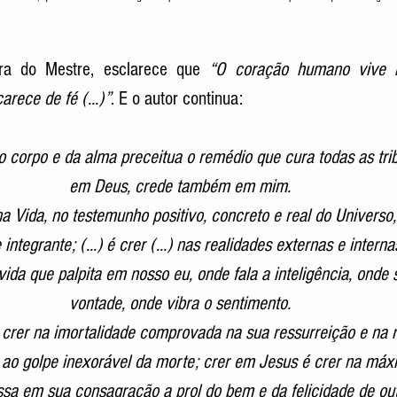
ra do Mestre, esclarece que 
“O coração humano vive inq
rece de fé (...)”
. E o autor continua:
o corpo e da alma preceitua o remédio que cura todas as tri
em Deus, crede também em mim.
a Vida, no testemunho positivo, concreto e real do Universo
ntegrante; (...) é crer (...) nas realidades externas e internas
ida que palpita em nosso eu, onde fala a inteligência, onde 
vontade, onde vibra o sentimento.
é crer na imortalidade comprovada na sua ressurreição e na 
ao golpe inexorável da morte; crer em Jesus é crer na máx
ssa em sua consagração a prol do bem e da felicidade de out