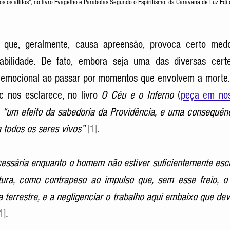
os os aflitos", no livro Evagelho e Parábolas Segundo o Espiritismo, da Caravana de Luz Edi
ue, geralmente, causa apreensão, provoca certo medo,
abilidade. De fato, embora seja uma das diversas cert
emocional ao passar por momentos que envolvem a morte. 
ec nos esclarece, no livro 
O Céu e o Inferno 
(
peça em noss
 
“um efeito da sabedoria da Providência, e uma consequênci
todos os seres vivos” 
[1]
.
essária enquanto o homem não estiver suficientemente escl
tura, como contrapeso ao impulso que, sem esse freio, o l
terrestre, e a negligenciar o trabalho aqui embaixo que deve
1]
.