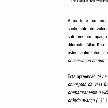
Leia o capítulo "Bem-aventurad
A morte é um tema q
sentimento de vulner
sofremos um impacto 
diferente, Allan Kard
estes sentimentos são
conservação comum a 
Esta apreensão 
“é nec
condições da vida fu
prematuramente a vida 
próprio avanço (...)”  
[