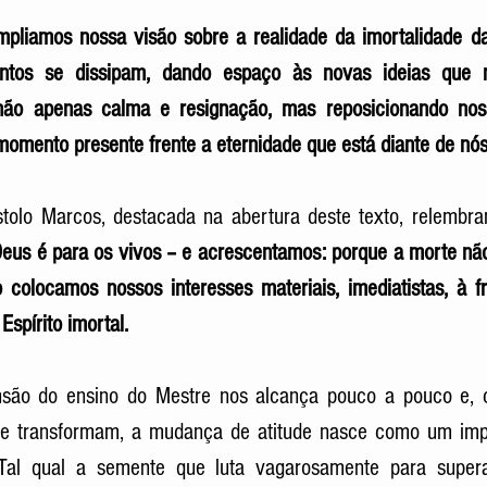
liamos nossa visão sobre a realidade da imortalidade da
mentos se dissipam, dando espaço às novas ideias que 
 não apenas calma e resignação, mas reposicionando no
momento presente frente a eternidade que está diante de nós
olo Marcos, destacada na abertura deste texto, relembra
eus é para os vivos – e acrescentamos: porque a morte não
 colocamos nossos interesses materiais, imediatistas, à f
spírito imortal. 
nsão do ensino do Mestre nos alcança pouco a pouco e, 
s se transformam, a mudança de atitude nasce como um impo
. Tal qual a semente que luta vagarosamente para super