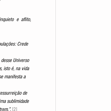
uieto e aflito, 
bulações: Crede 
, desse Universo 
, isto é, na vida 
se manifesta a 
ressurreição de 
ima sublimidade 
rem.”. 
[2]