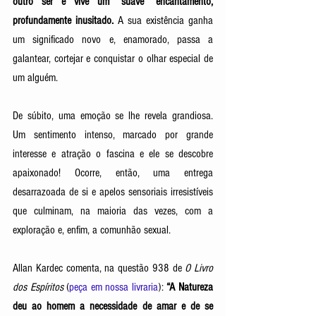
outro ser e vive um “suave” encantamento, 
profundamente inusitado.
 A sua existência ganha 
um significado novo e, enamorado, passa a 
galantear, cortejar e conquistar o olhar especial de 
um alguém. 
De súbito, uma emoção se lhe revela grandiosa. 
Um sentimento intenso, marcado por grande 
interesse e atração o fascina e ele se descobre 
apaixonado! Ocorre, então, uma entrega 
desarrazoada de si e apelos sensoriais irresistíveis 
que culminam, na maioria das vezes, com a 
exploração e, enfim, a comunhão sexual. 
Allan Kardec comenta, na questão 938 de
O Livro 
dos Espíritos
 (
peça em nossa livraria
): 
“A Natureza 
deu ao homem a necessidade de amar e de se 