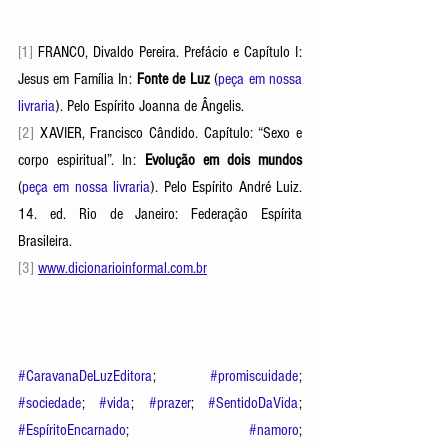
[1] 
FRANCO, Divaldo Pereira. Prefácio e Capítulo I: 
Jesus em Família In: 
Fonte de Luz 
(
peça em nossa 
livraria
). Pelo Espírito Joanna de Ângelis. 
[2] 
XAVIER, Francisco Cândido. Capítulo: “Sexo e 
corpo espiritual”. In: 
Evolução em dois mundos
(
peça em nossa livraria
). Pelo Espírito André Luiz. 
14. ed. Rio de Janeiro: Federação Espírita 
Brasileira. 
[3]
www.dicionarioinformal.com.br
#CaravanaDeLuzEditora
; 
#promiscuidade
; 
#sociedade
; 
#vida
; 
#prazer
; 
#SentidoDaVida
; 
#EspíritoEncarnado
; 
#namoro
; 