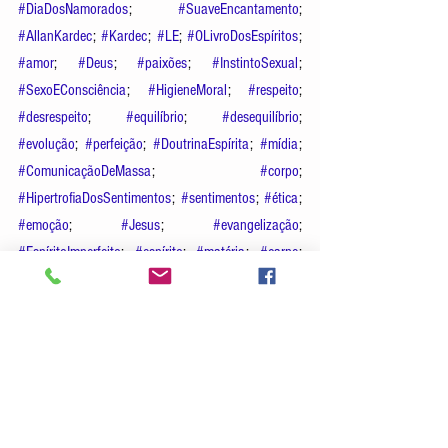
#DiaDosNamorados
; 
#SuaveEncantamento
; 
#AllanKardec
; 
#Kardec
; 
#LE
; 
#OLivroDosEspíritos
;  
#amor
; 
#Deus
; 
#paixões
; 
#InstintoSexual
; 
#SexoEConsciência
; 
#HigieneMoral
; 
#respeito
;  
#desrespeito
; 
#equilíbrio
; 
#desequilíbrio
;  
#evolução
; 
#perfeição
; 
#DoutrinaEspírita
; 
#mídia
; 
#ComunicaçãoDeMassa
; 
#corpo
; 
#HipertrofiaDosSentimentos
; 
#sentimentos
; 
#ética
; 
#emoção
; 
#Jesus
; 
#evangelização
; 
#EspíritoImperfeito
; 
#espírito
; 
#matéria
; 
#carne
; 
#evangelho
; 
#espíritoAndréLuiz
; 
#livroEvoluçãoEmDoisMundos
; 
#livroFonteDeLuz
; 
#espíritoJoannaDeÃngelis
; 