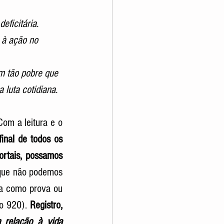
eficitária.
 à ação no 
m tão pobre que 
 luta cotidiana.
Com a leitura e o 
inal de todos os 
ortais, possamos 
que não podemos 
da como prova ou 
o 920). 
Registro, 
 relação à vida 