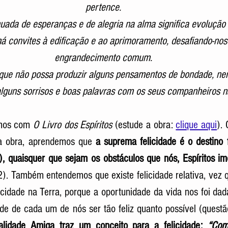
pertence.
uada de esperanças e de alegria na alma significa evolução d
há convites à edificação e ao aprimoramento, desafiando-nos
engrandecimento comum.
z que não possa produzir alguns pensamentos de bondade, ne
 alguns sorrisos e boas palavras com os seus companheiros na
mos com 
O Livro dos Espíritos 
(estude a obra: 
clique aqui
). 
a obra, aprendemos que 
a suprema felicidade é o destino f
), quaisquer que sejam os obstáculos que nós, Espíritos im
2). Também entendemos que existe felicidade relativa, vez 
icidade na Terra, porque a oportunidade da vida nos foi da
e de cada um de nós ser tão feliz quanto possível (questã
ualidade Amiga traz um conceito para a felicidade: 
“Com