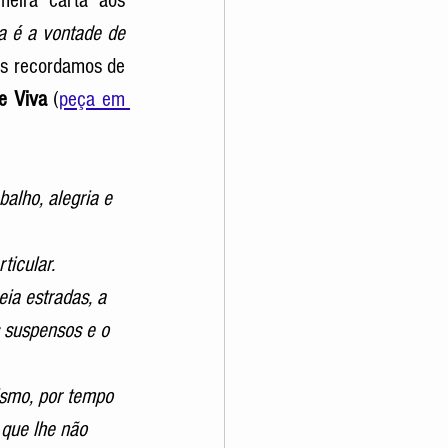
eira carta aos 
a é a vontade de 
os recordamos de 
e Viva
(
peça em 
alho, alegria e 
ticular.
ia estradas, a 
 suspensos e o 
ismo, por tempo 
 que lhe não 