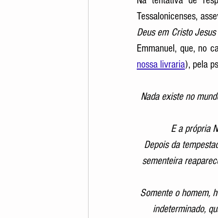
Na tentativa de res
Tessalonicenses, asse
Deus em Cristo Jesus
Emmanuel, que, no cap
nossa livraria
), pela p
Nada existe no mundo
E a própria 
Depois da tempestade
sementeira reaparece
Somente o homem, her
indeterminado, qua