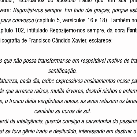
ponder, recordamos do apóstolo Paulo que, em sua prim
vera: 
Regozijai-vos sempre. Em tudo dai graças, porque est
 para convosco
 (capítulo 5, versículos 16 e 18). Também n
ítulo 102, intitulado Regozijemo-nos sempre, da obra 
Font
sicografia de Francisco Cândido Xavier, esclarece: 
 que não possa transformar-se em respeitável motivo de trab
santificação.
Natureza, cada dia, exibe expressivos ensinamentos nesse par
 que arranca raízes, mutila árvores, destrói ninhos e enlame
, o tronco deita vergônteas novas, as aves refazem os lares
caminho se coroa de sol.
ói da inteligência, guarda consigo a carantonha do pessim
l se fora gênio irado e desiludido, interessado em destruir o