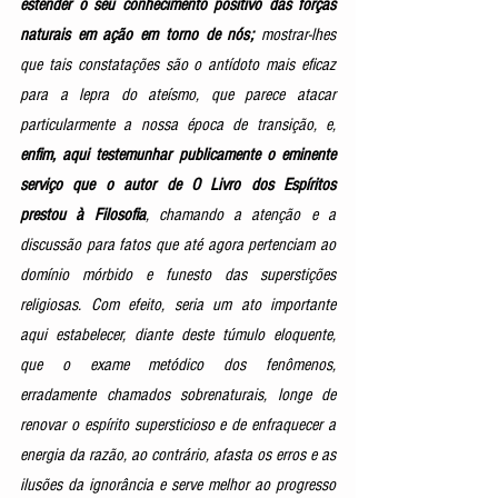
estender o seu conhecimento positivo das forças 
naturais em ação em torno de nós; 
mostrar-lhes 
que tais constatações são o antídoto mais eficaz 
para a lepra do ateísmo, que parece atacar 
particularmente a nossa época de transição, e, 
enfim, aqui testemunhar publicamente o eminente 
serviço que o autor de O Livro dos Espíritos 
prestou à Filosofia
, chamando a atenção e a 
discussão para fatos que até agora pertenciam ao 
domínio mórbido e funesto das superstições 
religiosas. Com efeito, seria um ato importante 
aqui estabelecer, diante deste túmulo eloquente, 
que o exame metódico dos fenômenos, 
erradamente chamados sobrenaturais, longe de 
renovar o espírito supersticioso e de enfraquecer a 
energia da razão, ao contrário, afasta os erros e as 
ilusões da ignorância e serve melhor ao progresso 