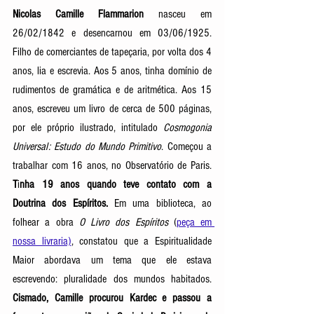
Nicolas Camille Flammarion
 nasceu em 
26/02/1842 e desencarnou em 03/06/1925. 
Filho de comerciantes de tapeçaria, por volta dos 4 
anos, lia e escrevia. Aos 5 anos, tinha domínio de 
rudimentos de gramática e de aritmética. Aos 15 
anos, escreveu um livro de cerca de 500 páginas, 
por ele próprio ilustrado, intitulado 
Cosmogonia 
Universal: Estudo do Mundo Primitivo
. Começou a 
trabalhar com 16 anos, no Observatório de Paris. 
T
i
nha 19 anos quando teve contato com a 
Doutrina dos Espíritos.
 Em uma biblioteca, ao 
folhear a obra 
O Livro dos Espíritos 
(
peça em 
nossa livraria)
, constatou que a Espiritualidade 
Maior abordava um tema que ele estava 
escrevendo: pluralidade dos mundos habitados. 
Cismado, Camille procurou Kardec e passou a 