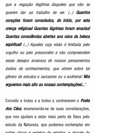
que a negação ilegítima daqueles que não se 
querem dar ao trabalho de ver. (...) 
Quantos 
corações foram consolados, de início, por esta 
crença religiosa! Quantas lágrimas foram enxutas! 
Quantas consciências abertas aos raios da beleza 
espiritual! 
(...) Aqueles cuja visão é limitada pelo 
orgulho ou pelo preconceito e não compreendem 
esses desejos ansiosos de nossos pensamentos 
ávidos de conhecimentos, que atirem sobre tal 
gênero de estudos o sarcasmo ou o anátema! 
Nós 
erguemos mais alto as nossas contemplações!...
”
. 
Convido a todas e a todos a conhecerem o 
Poeta 
dos Céus
, enamorando-se de suas considerações, 
que nos ajudam a estar mais perto de Deus pelo 
estudo da Natureza, que podemos contemplar em 
noites claras e repletas de estrelas, e através de 