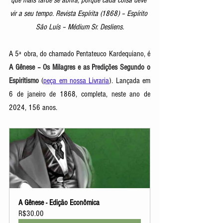
que mais tarde se abrirá, porque cada coisa deve 
vir a seu tempo. Revista Espírita (1868) – Espírito 
São Luís – Médium Sr. Desliens.
A 5ª obra, do chamado Pentateuco Kardequiano, é 
A Gênese – Os Milagres e as Predições Segundo o 
Espiritismo
(
peça em nossa Livraria
). 
Lançada em 
6 de janeiro de 1868, completa, neste ano de 
2024, 156 anos. 
A Gênese - Edição Econômica
R$30.00