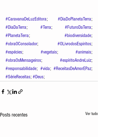
#CaravanaDeLuzEditora
; 
#DiaDoPlanetaTerra
; 
#DiaDaTerra
; 
#Terra
; 
#FuturoDaTerra
; 
#PlanetaTerra
; 
#biodiversidade
; 
#obraOConsolador
; 
#OLivrodosEspiritos
; 
#espécies
; 
#vegetais
; 
#animais
; 
#obraOsMensageiros
; 
#espíritoAndreLuiz
; 
#responsabilidade
; 
#vida
; 
#ReceitasDeAmorEPaz
; 
#SérieReceitas
; 
#Deus
; 
Ver tudo
Posts recentes