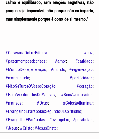
calmo e equilibrado, sem reações negativas, não 
porque seja impassível, não porque não se importe, 
mas simplesmente porque é dono de si mesmo.” 
#CaravanaDeLuzEditora
; 
#paz
; 
#pazemtemposdecrises
; 
#amor
; 
#caridade
; 
#MundoDeRegeneração
; 
#mundo
; 
#regeneração
; 
#mansuetude
; 
#pacificidade
; 
#NãoSeTurbeOVossoCoração
; 
#coração
;  
#BemAventuradosOsMansos
; 
#BemAventurados
; 
#mansos
; 
#Deus
; 
#ColeçãoIluminar
; 
#EvangelhoEParábolasSegundoOEspiritismo
; 
#EvangelhoEParábolas
; 
#evangelho
; 
#parábolas
; 
#Jesus
; 
#Cristo
; 
#JesusCristo
;