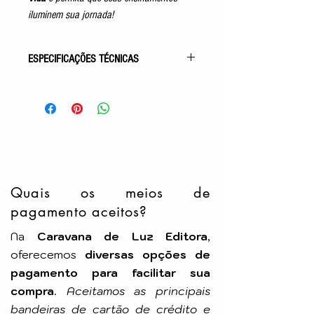
iluminem sua jornada!
ESPECIFICAÇÕES TÉCNICAS
Gênero: Autoconhecimento
2ª Obra da Coleção Emmanuel
Acabamento: Capa Comum
Autor: Francisco Cândido Xavier
Pelo Espírito de: Emmanuel
Idioma: Português
Número de Páginas: 136p
Tamanho: 14x21cm
Quais os meios de
Editora: FEB
pagamento aceitos?
Na
Caravana de Luz Editora
,
oferecemos
diversas opções de
pagamento para facilitar sua
compra
.
Aceitamos as principais
bandeiras de cartão de crédito e