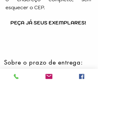
esquecer o CEP.
PEÇA JÁ SEUS EXEMPLARES!
Sobre o prazo de entrega:
Os exemplares do livro escolhido
serão enviados pelos Correios
em até 15 (quinze) dias úteis,
após a confirmação do
pagamento.
Temos uma equipe dedicada para
assegurar que seu pedido seja