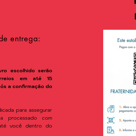
de entrega:
vro escolhido
serão
rreios em até 15
após a confirmação do
icada para assegurar
ja processado com
 até você dentro do