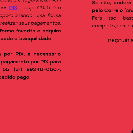
Se não, poderá
por
PIX
-
cujo CNPJ é o
pelo Correio
(on
roporcionando uma forma
Para isso, ba
 realizar seus pagamentos.
completo, sem e
forma favorita e adquira
idade e tranquilidade.
PEÇA JÁ 
 por PIX, é necessário
 pagamento por PIX para
 55 (31) 99240-0607,
pedido pago.