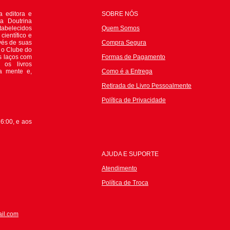
 editora e
SOBRE NÓS
da Doutrina
tabelecidos
Quem Somos
científico e
avés de suas
Compra Segura
e o Clube do
s laços com
Formas de Pagamento
 os livros
 a mente e,
Como é a Entrega
Retirada de Livro Pessoalmente
P
olítica de Privacidade
6:00, e aos
AJUDA E SUPORTE
Atendimento
Política de Troca
il.com