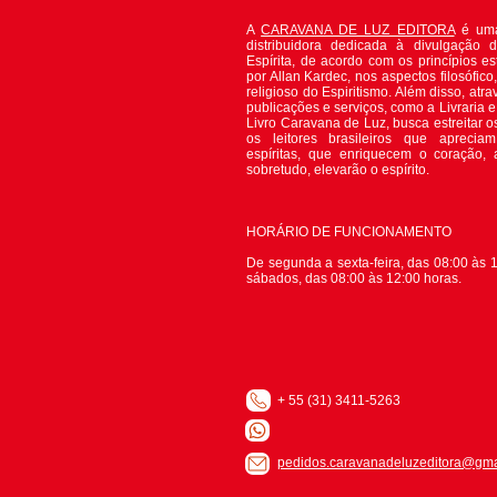
A
CARAVANA DE LUZ EDITORA
é uma
distribuidora dedicada à divulgação 
Espírita, de acordo com os princípios es
por Allan Kardec, nos aspectos filosófico, 
religioso do Espiritismo. Além disso, atr
publicações e serviços, como a Livraria 
Livro Caravana de Luz, busca estreitar o
os leitores brasileiros que apreciam
espíritas, que enriquecem o coração,
sobretudo, elevarão o espírito.
HORÁRIO DE FUNCIONAMENTO
De segunda a sexta-feira, das 08:00 às 1
sábados, das 08:00 às 12:00 horas.
+ 55 (31) 3411-5263
pedidos.caravanadeluzeditora@gma