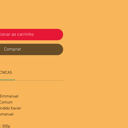
ionar ao carrinho
Comprar
CNICAS
o Emmanuel
a Comum
ândido Xavier
Emmanuel
: 305p