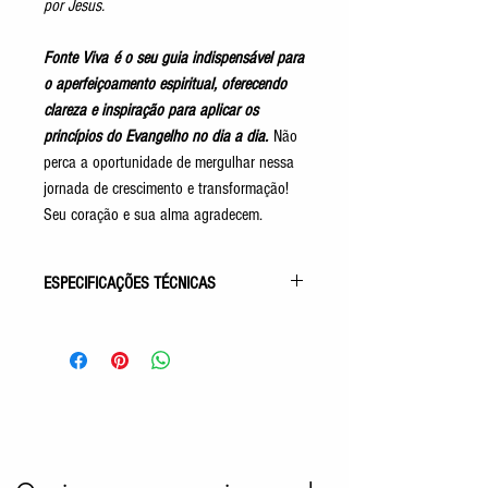
por Jesus.
Fonte Viva
é o seu guia indispensável para
o aperfeiçoamento espiritual, oferecendo
clareza e inspiração para aplicar os
princípios do Evangelho no dia a dia.
Não
perca a oportunidade de mergulhar nessa
jornada de crescimento e transformação!
Seu coração e sua alma agradecem.
ESPECIFICAÇÕES TÉCNICAS
Gênero: Evangélico
4ª Obra da Coleção Fonte Viva
Acabamento: Capa Comum - Bolso
Autor: Francisco Cândido Xavier
Pelo Espírito de: Emmanuel
Idioma: Português
Número de Páginas: 464p
Tamanho: 14,6x9,8cm