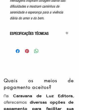
mensagens inspiram coragem diante das
dificuldades e mostram caminhos de
serenidade e esperança para a vivência
diária do amor e do bem.
ESPECIFICAÇÕES TÉCNICAS
Gênero: Evangélico
5ª Obra da Coleção Fonte Viva
Acabamento: Capa Comum – Bolso
Autor: Francisco Cândido Xavier
Pelo Espírito de: Emmanuel
Idioma: Português
Número de Páginas: 400p
Tamanho: 10x15cm
Quais os meios de
Editora: FEB
pagamento aceitos?
Na
Caravana de Luz Editora
,
oferecemos
diversas opções de
pagamento para facilitar sua