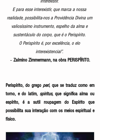
interexistir. 
E para esse interexistir, que marca a nossa 
realidade, possibilita-nos a Providência Divina um 
valiosíssimo instrumento, espelho da alma e 
sustentáculo do corpo, que é o Perispírito. 
O Perispírito é, por excelência, o elo 
interexistencial”. 
– 
Zalmino Zimmermann, na obra PERISPÍRITO.
Perispírito, do grego 
peri
, que se traduz como em 
torno, e do latim, 
spiritus
, que significa alma ou 
espírito, é a sutil roupagem do Espírito que 
possibilita sua interação com os meios espiritual e 
físico. 