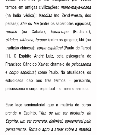
termos em antigas civilizações: 
mano-maya-kosha 
(na Índia védica); 
baodlas
 (no Zend-Avesta, dos 
persas); 
kha ou bai
 (entre os sacerdotes egípcios); 
rouach
 (na Cabala); 
kama-rupa
 (Budismo); 
eidolon, okhema, ferouer
 (entre os gregos); khi (na 
tradição chinesa); 
corpo espiritual
 (Paulo de Tarso) 
[1]
. O Espírito André Luiz, pela psicografia de 
Francisco Cândido Xavier, chama-o de 
psicossoma 
e 
corpo espiritual, 
como Paulo. Na atualidade, os 
estudiosos dão aos três termos – perispírito, 
psicossoma e corpo espiritual – o mesmo sentido.
Esse laço semimaterial que à matéria do corpo 
prende o Espírito, “
faz de um ser abstrato, do 
Espírito, um ser concreto, definível, apreensível pelo 
pensamento. Torna-o apto a atuar sobre a matéria 