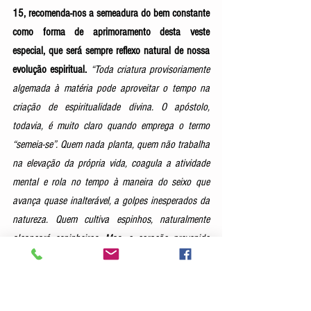
15, recomenda-nos a semeadura do bem constante 
como forma de aprimoramento desta veste 
especial, que será sempre reflexo natural de nossa 
evolução espiritual. 
“Toda criatura provisoriamente 
algemada à matéria pode aproveitar o tempo na 
criação de espiritualidade divina. O apóstolo, 
todavia, é muito claro quando emprega o termo 
“semeia-se”. Quem nada planta, quem não trabalha 
na elevação da própria vida, coagula a atividade 
mental e rola no tempo à maneira do seixo que 
avança quase inalterável, a golpes inesperados da 
natureza. Quem cultiva espinhos, naturalmente 
alcançará espinheiros. Mas, o coração prevenido 
que semeia o bem e a luz, no solo de si mesmo, 
espere, feliz, a colheita da glória espiritual
” 
[6]
.