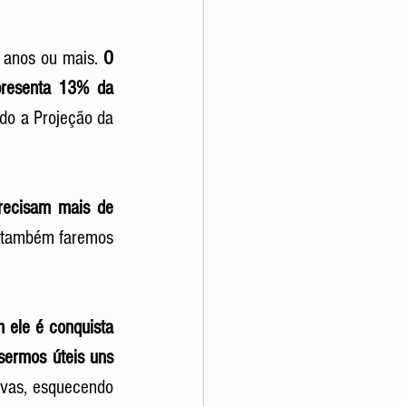
 anos ou mais.
 O 
presenta 13% da 
do a Projeção da 
recisam mais de 
a também faremos 
ele é conquista 
ermos úteis uns 
vas, esquecendo 