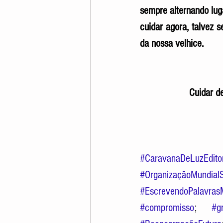
sempre alternando lug
cuidar agora, talvez 
da nossa velhice. 
Cuidar de
#CaravanaDeLuzEdito
#OrganizaçãoMundial
#EscrevendoPalavrasM
#compromisso
; 
#g