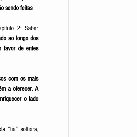
o sendo feitas
.
apítulo 2: Saber 
do ao longo dos 
 favor de entes 
osos com os mais 
êm a oferecer. A 
riquecer o lado 
“tia” solteira, 