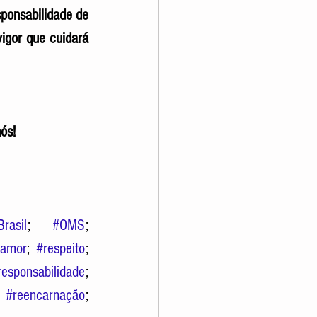
ponsabilidade de 
igor que cuidará 
ós! 
Brasil
; 
#OMS
; 
amor
; 
#respeito
; 
responsabilidade
; 
 
#reencarnação
; 