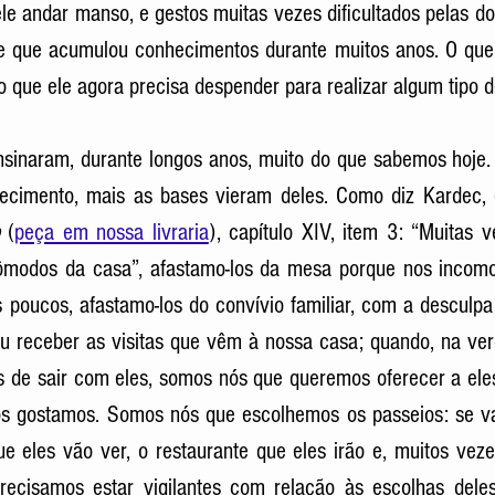
le andar manso, e gestos muitas vezes dificultados pelas do
e que acumulou conhecimentos durante muitos anos. O que à
 que ele agora precisa despender para realizar algum tipo d
sinaram, durante longos anos, muito do que sabemos hoje. 
ecimento, mais as bases vieram deles. Como diz Kardec,
 (
peça em nossa livraria
), capítulo XIV, item 3: “Muitas 
cômodos da casa”, afastamo-los da mesa porque nos incomo
s poucos, afastamo-los do convívio familiar, com a desculpa
u receber as visitas que vêm à nossa casa; quando, na ver
s de sair com eles, somos nós que queremos oferecer a eles
s gostamos. Somos nós que escolhemos os passeios: se v
e eles vão ver, o restaurante que eles irão e, muitos veze
recisamos estar vigilantes com relação às escolhas deles