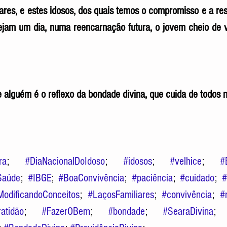
ares, e estes idosos, dos quais temos o compromisso e a res
sejam um dia, numa reencarnação futura, o jovem cheio de v
 alguém é o reflexo da bondade divina, que cuida de todos n
ra
; 
#DiaNacionalDoIdoso
; 
#idosos
; 
#velhice
; 
#
Saúde
; 
#IBGE
; 
#BoaConvivência
; 
#paciência
; 
#cuidado
; 
#
odificandoConceitos
; 
#LaçosFamiliares
; 
#convivência
; 
#
ratidão
; 
#FazerOBem
; 
#bondade
; 
#SearaDivina
;