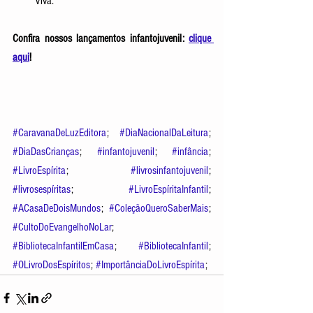
Viva.
Confira nossos lançamentos infantojuvenil: 
clique 
aqui
!
#CaravanaDeLuzEditora
; 
#DiaNacionalDaLeitura
; 
#DiaDasCrianças
; 
#infantojuvenil
; 
#infância
; 
#LivroEspírita
; 
#livrosinfantojuvenil
; 
#livrosespíritas
; 
#LivroEspíritaInfantil
; 
#ACasaDeDoisMundos
; 
#ColeçãoQueroSaberMais
; 
#CultoDoEvangelhoNoLar
; 
#BibliotecaInfantilEmCasa
; 
#BibliotecaInfantil
; 
#OLivroDosEspíritos
; 
#ImportânciaDoLivroEspírita
;  