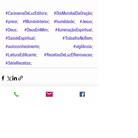
#CaravanaDeLuzEditora
; 
#DiaMundialDaOração
; 
#prece
; 
#MundoInterior
; 
#humildade
; 
#Jesus
; 
#Deus
; 
#DeusEmMim
; 
#IluminaçãoEspiritual
; 
#SaúdeEspiritual
; 
#TrabalhoNoBem
; 
#autoconhecimento
; 
#vigilância
; 
#LeituraEdificante
; 
#ReceitasDeLuzERenovacao
; 
#SérieReceitas
; 
Ver tudo
Posts recentes