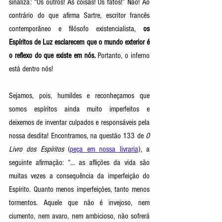
sinaliza: “Os outros! As coisas! Os fatos!” Não! Ao 
contrário do que afirma Sartre, escritor francês 
contemporâneo e filósofo existencialista, 
os 
Espíritos de Luz esclarecem que o mundo exterior é 
o reflexo do que existe em nós. 
Portanto, o inferno 
está dentro nós! 
Sejamos, pois, humildes e reconheçamos que 
somos espíritos ainda muito imperfeitos e 
deixemos de inventar culpados e responsáveis pela 
nossa desdita! Encontramos, na questão 133 de 
O 
Livro dos Espíritos
 (
peça em nossa livraria
), a 
seguinte afirmação: “... as aflições da vida são 
muitas vezes a consequência da imperfeição do 
Espírito. Quanto menos imperfeições, tanto menos 
tormentos. Aquele que não é invejoso, nem 
ciumento, nem avaro, nem ambicioso, não sofrerá 