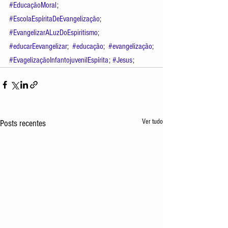
#EducaçãoMoral
;  
#EscolaEspíritaDeEvangelização
; 
#EvangelizarALuzDoEspiritismo
; 
#educarEevangelizar
; 
#educação
; 
#evangelização
; 
#EvagelizaçãoInfantojuvenilEspírita
; 
#Jesus
;
Ver tudo
Posts recentes