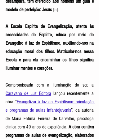
desampara, tem oferecido aos homens um guia e 
modelo de perfeição: Jesus
[5]
.  
A Escola Espírita de Evangelização, atenta às 
necessidades do Espírito, educa por meio do 
Evangelho à luz do Espiritismo, auxiliando-nos na 
educação moral dos filhos. Matricular-nos nessa 
Escola e para ela encaminhar os filhos significa 
iluminar mentes e corações. 
Compromissada com a iluminação do ser, a 
Caravana de Luz Editora
 lançou recentemente a 
obra “
Evangelizar à luz do Espiritismo: orientação 
e programas de aulas infantojuveni
s
”, da autoria 
de Maria Fátima Ferreira de Carvalho, psicóloga 
clínica com 40 anos de experiência. 
A obra contém 
programas de aulas de evangelização, elaborados 