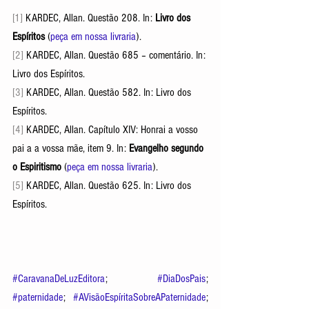
[1]
 KARDEC, Allan. Questão 208. In: 
Livro dos 
Espíritos
 (
peça em nossa livraria
). 
[2]
 KARDEC, Allan. Questão 685 – comentário. In: 
Livro dos Espíritos. 
[3]
 KARDEC, Allan. Questão 582. In: Livro dos 
Espíritos. 
[4]
 KARDEC, Allan. Capítulo XIV: Honrai a vosso 
pai a a vossa mãe, item 9. In: 
Evangelho segundo 
o Espiritismo
 (
peça em nossa livraria
). 
[5]
 KARDEC, Allan. Questão 625. In: Livro dos 
Espíritos. 
#CaravanaDeLuzEditora
; 
#DiaDosPais
; 
#paternidade
; 
#AVisãoEspíritaSobreAPaternidade
; 