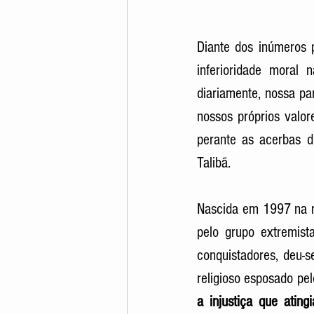
Diante dos inúmeros 
inferioridade moral 
diariamente, nossa pa
nossos próprios valor
perante as acerbas d
Talibã. 
Nascida em 1997 na re
pelo grupo extremist
conquistadores, deu-s
religioso esposado pel
a injustiça que ati