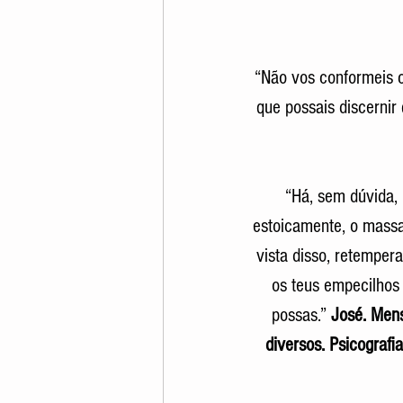
“Não vos conformeis c
que possais discernir 
“Há, sem dúvida, 
estoicamente, o massa
vista disso, retempera
os teus empecilhos 
possas.” 
José. Mens
diversos. Psicografi