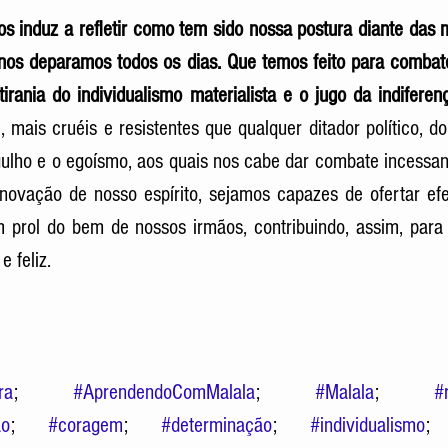
os induz a refletir como tem sido nossa postura diante das m
nos deparamos todos os dias. Que temos feito para combate
tirania do individualismo materialista e o jugo da indifere
mais cruéis e resistentes que qualquer ditador político, 
ulho e o egoísmo, aos quais nos cabe dar combate incessan
novação de nosso espírito, sejamos capazes de ofertar efe
 prol do bem de nossos irmãos, contribuindo, assim, para 
 feliz. 
ra
; 
#AprendendoComMalala
; 
#Malala
; 
#
ão
; 
#coragem
; 
#determinação
; 
#individualismo
;