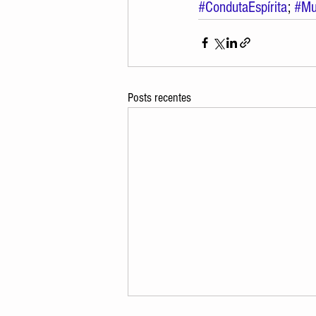
#CondutaEspírita
; 
#Mu
Posts recentes