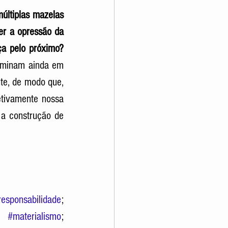
últiplas mazelas 
r a opressão da 
nça pelo próximo?
dominam ainda em 
te, de modo que, 
tivamente nossa 
a construção de 
responsabilidade
; 
 
#materialismo
; 