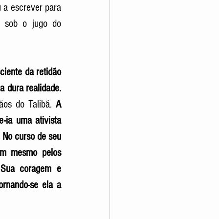
 a escrever para 
 sob o jugo do 
iente da retidão 
a dura realidade.
os do Talibã. 
A 
-ia uma ativista 
 No curso de seu 
nem mesmo pelos 
 Sua coragem e 
rnando-se ela a 