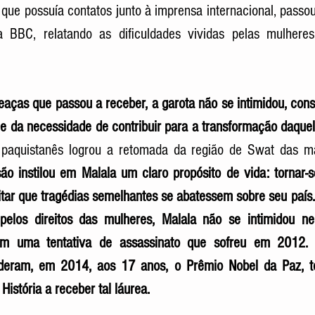
 que possuía contatos junto à imprensa internacional, passou
 BBC, relatando as dificuldades vividas pelas mulheres
ças que passou a receber, a garota não se intimidou, consc
 e da necessidade de contribuir para a transformação daquel
paquistanês logrou a retomada da região de Swat das mã
ão instilou em Malala um claro propósito de vida: tornar-se
itar que tragédias semelhantes se abatessem sobre seu país.
pelos direitos das mulheres, Malala não se intimidou 
 em uma tentativa de assassinato que sofreu em 2012.
deram, em 2014, aos 17 anos, o Prêmio Nobel da Paz, to
istória a receber tal láurea. 