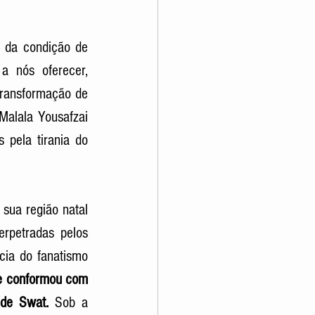
 da condição de 
a nós oferecer, 
transformação de 
alala Yousafzai 
pela tirania do 
ua região natal 
rpetradas pelos 
ia do fanatismo 
e conformou com 
 de Swat.
 Sob a 