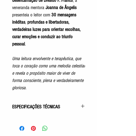
desencarnação de Divaldo P. Franco
, a
veneranda mentora
Joanna de Ângelis
presenteia o leitor com
30 mensagens
inéditas
,
profundas e libertadoras,
verdadeiras luzes para orientar escolhas,
curar emoções e conduzir ao triunfo
pessoal
.
Uma leitura envolvente e terapêutica, que
toca o coração como uma melodia celestial
e revela o propósito maior de viver de
forma consciente, plena e verdadeiramente
gloriosa.
ESPECIFICAÇÕES TÉCNICAS
Gênero: Mensagens
Acabamento: Capa Comum
Autor: Divaldo P. Franco