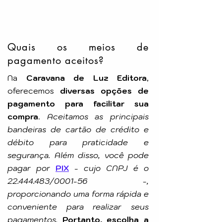
Pelo Espírito de: Joanna de Angelis
Idioma: Português
Número de Páginas: 216p
Tamanho: 23X16cm
Editora:
LEAL
Quais os meios de
pagamento aceitos?
Na
Caravana de Luz Editora
,
oferecemos
diversas opções de
pagamento para facilitar sua
compra
.
Aceitamos as principais
bandeiras de cartão de crédito e
débito para praticidade e
segurança. Além disso, você pode
pagar por
PIX
-
cujo CNPJ é o
22.444.483
/0001-56 -,
proporcionando uma forma rápida e
conveniente para realizar seus
pagamentos.
Portanto, escolha a