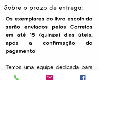
Sobre o prazo de entrega:
Os exemplares do livro escolhido
serão enviados pelos Correios
em até 15 (quinze) dias úteis,
após a confirmação do
pagamento.
Temos uma equipe dedicada para
assegurar que seu pedido seja
processado com eficiência e
chegue até você dentro do prazo.
A
CARAVANA DE LUZ EDITORA
é uma editora
e distribuidora dedicada à divulgação da