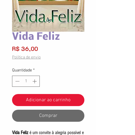
Vida Feliz
Preço
R$ 36,00
Política de envio
Quantidade
*
Adicionar ao carrinho
Comprar
Vida Feliz
é um convite à alegria possível e