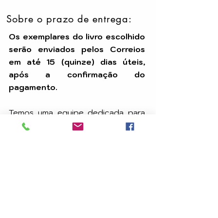
Sobre o prazo de entrega:
Os exemplares do livro escolhido
serão enviados pelos Correios
em até 15 (quinze) dias úteis,
após a confirmação do
pagamento.
Temos uma equipe dedicada para
assegurar que seu pedido seja
processado com eficiência e
chegue até você dentro do prazo.
A
CARAVANA DE LUZ EDITORA
é uma editora
e distribuidora dedicada à divulgação da