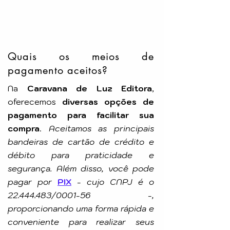
Pelo Espírito de: Joanna de Angelis
Idioma: Português
Número de Páginas: 264p
Tamanho: 10,8x8cm
Editora:
LEAL
Quais os meios de
pagamento aceitos?
Na
Caravana de Luz Editora
,
oferecemos
diversas opções de
pagamento para facilitar sua
compra
.
Aceitamos as principais
bandeiras de cartão de crédito e
débito para praticidade e
segurança. Além disso, você pode
pagar por
PIX
-
cujo CNPJ é o
22.444.483
/0001-56 -,
proporcionando uma forma rápida e
conveniente para realizar seus