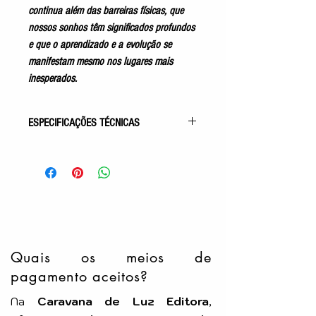
continua além das barreiras físicas, que
nossos sonhos têm significados profundos
e que o aprendizado e a evolução se
manifestam mesmo nos lugares mais
inesperados.
ESPECIFICAÇÕES TÉCNICAS
Gênero: Romance Espírita
Acabamento: Capa Comum
Autor: Leonardo Mamede
Pelo Espírito de: Ana Lúcia
Idioma: Português
Número de Páginas: 256p
Tamanho: 15x23cm
Editora:
Lúmen
Quais os meios de
pagamento aceitos?
Na
Caravana de Luz Editora
,