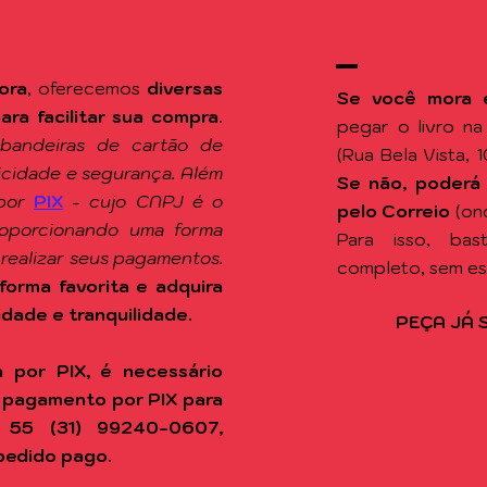
ora
, oferecemos
diversas
Se você mora 
a facilitar sua compra
.
pegar o livro n
 bandeiras de cartão de
(Rua Bela Vista, 
ticidade e segurança. Além
Se não, poderá
por
PIX
-
cujo CNPJ é o
pelo Correio
(on
roporcionando uma forma
Para isso, ba
 realizar seus pagamentos.
completo, sem e
forma favorita e adquira
idade e tranquilidade.
PEÇA JÁ 
 por PIX, é necessário
 pagamento por PIX para
 55 (31) 99240-0607,
pedido pago.