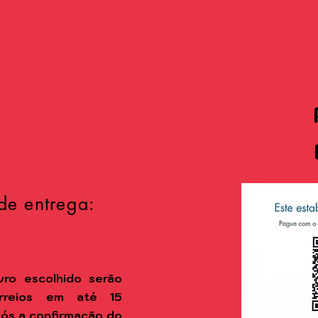
de entrega:
vro escolhido
serão
rreios em até 15
após a confirmação do