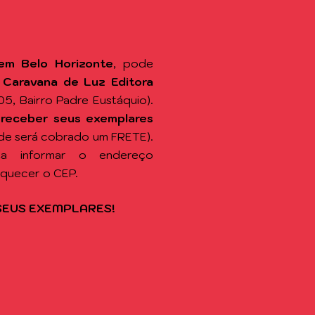
em Belo Horizonte
, pode
a
Caravana de Luz Editora
105, Bairro Padre Eustáquio).
 receber seus exemplares
de será cobrado um FRETE).
sta informar o endereço
squecer o CEP.
SEUS EXEMPLARES!