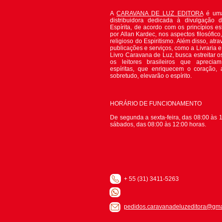
A
CARAVANA DE LUZ EDITORA
é uma
distribuidora dedicada à divulgação 
Espírita, de acordo com os princípios es
por Allan Kardec, nos aspectos filosófico, 
religioso do Espiritismo. Além disso, atr
publicações e serviços, como a Livraria 
Livro Caravana de Luz, busca estreitar o
os leitores brasileiros que apreciam
espíritas, que enriquecem o coração,
sobretudo, elevarão o espírito.
HORÁRIO DE FUNCIONAMENTO
De segunda a sexta-feira, das 08:00 às 1
sábados, das 08:00 às 12:00 horas.
+ 55 (31) 3411-5263
pedidos.caravanadeluzeditora@gma