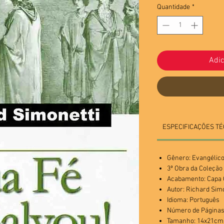
Quantidade
*
Adic
ESPECIFICAÇÕES TÉ
Gênero: Evangélic
3ª Obra da Coleçã
Acabamento: Cap
Autor: Richard Sim
Idioma: Português
Número de Páginas
Tamanho: 14x21cm