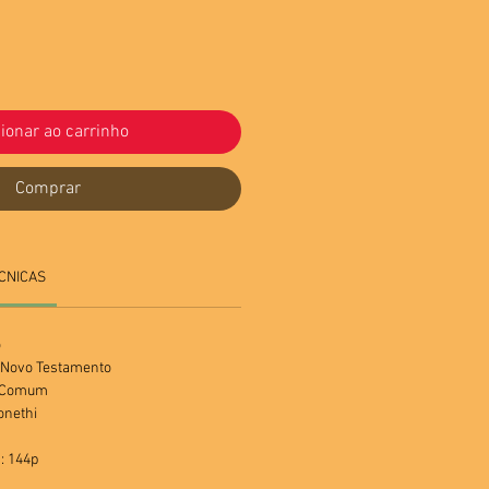
ionar ao carrinho
Comprar
CNICAS
o
o Novo Testamento
a Comum
onethi
: 144p