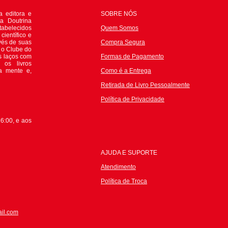
 editora e
SOBRE NÓS
da Doutrina
tabelecidos
Quem Somos
científico e
avés de suas
Compra Segura
e o Clube do
s laços com
Formas de Pagamento
 os livros
 a mente e,
Como é a Entrega
Retirada de Livro Pessoalmente
P
olítica de Privacidade
6:00, e aos
AJUDA E SUPORTE
Atendimento
Política de Troca
il.com