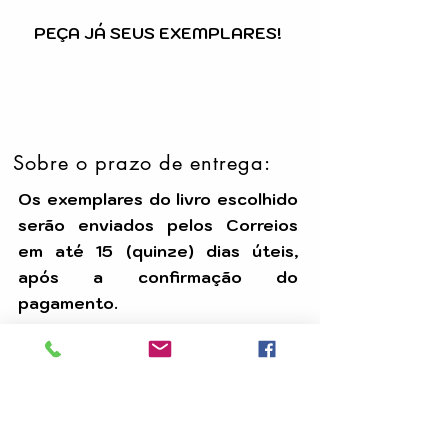
PEÇA JÁ SEUS EXEMPLARES!
Sobre o prazo de entrega:
Os exemplares do livro escolhido
serão enviados pelos Correios
em até 15 (quinze) dias úteis,
após a confirmação do
pagamento.
Temos uma equipe dedicada para
assegurar que seu pedido seja
processado com eficiência e
chegue até você dentro do prazo.