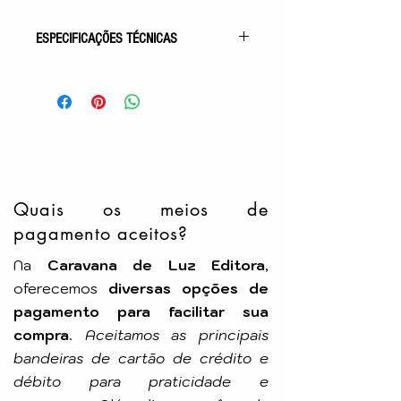
ESPECIFICAÇÕES TÉCNICAS
Gênero: Evangelização
Acabamento: Capa Comum
Autor: Miriam Masotti Dusi
Idioma: Português
Número de Páginas: 296p
Tamanho: 16x23cm
Editora: FEB
Quais os meios de
pagamento aceitos?
Na
Caravana de Luz Editora
,
oferecemos
diversas opções de
pagamento para facilitar sua
compra
.
Aceitamos as principais
bandeiras de cartão de crédito e
débito para praticidade e