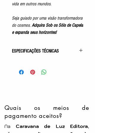
vida em outros mundos.
Seja guiado por uma visão transformadora
do cosmos.
Adquira Sob os Sóis de Capela
e expanda seus horizontes!
ESPECIFICAÇÕES TÉCNICAS
Gênero: Estudo
Acabamento: Capa Comum
Autor: Ruy Alberto Gatto
Idioma: Português
Número de Páginas: 192p
Tamanho: 14x21cm
Editora: CEAC
Quais os meios de
pagamento aceitos?
Na
Caravana de Luz Editora
,