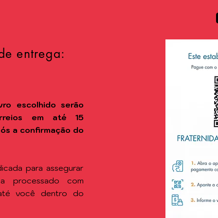
de entrega:
vro escolhido
serão
rreios em até 15
após a confirmação do
icada para assegurar
ja processado com
 até você dentro do