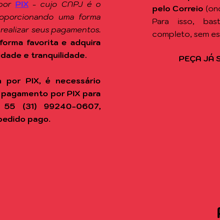
por
PIX
-
cujo CNPJ é o
pelo Correio
(on
roporcionando uma forma
Para isso, ba
 realizar seus pagamentos.
completo, sem e
forma favorita e adquira
idade e tranquilidade.
PEÇA JÁ 
 por PIX, é necessário
 pagamento por PIX para
 55 (31) 99240-0607,
pedido pago.