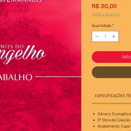
Preço
R$ 30,00
Política de envio
Quantidade
*
Adic
ESPECIFICAÇÕES TÉ
Gênero: Evangélic
5ª Obra da Coleçã
Acabamento: Cap