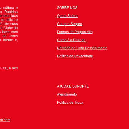
 editora e
SOBRE NÓS
da Doutrina
tabelecidos
Quem Somos
científico e
avés de suas
Compra Segura
e o Clube do
s laços com
Formas de Pagamento
 os livros
 a mente e,
Como é a Entrega
Retirada de Livro Pessoalmente
P
olítica de Privacidade
6:00, e aos
AJUDA E SUPORTE
Atendimento
Política de Troca
il.com