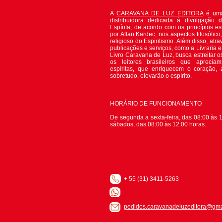
A
CARAVANA DE LUZ EDITORA
é uma
distribuidora dedicada à divulgação 
Espírita, de acordo com os princípios es
por Allan Kardec, nos aspectos filosófico, 
religioso do Espiritismo. Além disso, atr
publicações e serviços, como a Livraria 
Livro Caravana de Luz, busca estreitar o
os leitores brasileiros que apreciam
espíritas, que enriquecem o coração,
sobretudo, elevarão o espírito.
HORÁRIO DE FUNCIONAMENTO
De segunda a sexta-feira, das 08:00 às 1
sábados, das 08:00 às 12:00 horas.
+ 55 (31) 3411-5263
pedidos.caravanadeluzeditora@gma