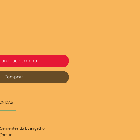
ionar ao carrinho
Comprar
CNICAS
o
o Sementes do Evangelho
a Comum