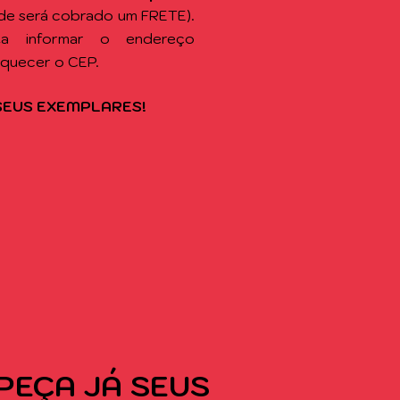
de será cobrado um FRETE).
sta informar o endereço
squecer o CEP.
SEUS EXEMPLARES!
PEÇA
JÁ SEUS