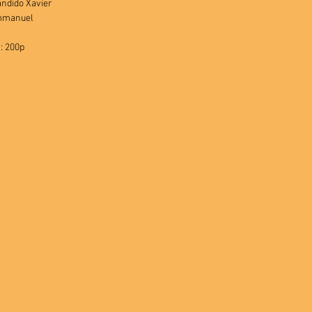
ândido Xavier
Emmanuel
: 200p