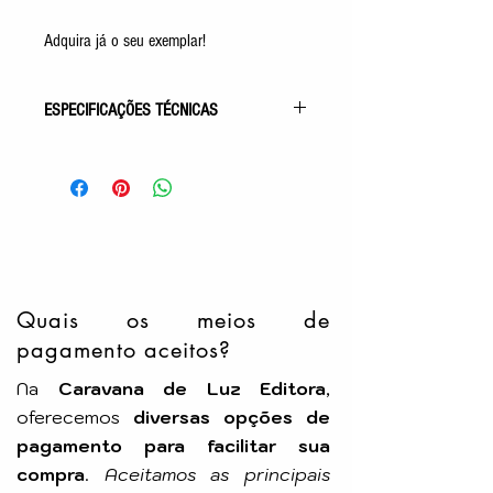
Adquira já o seu exemplar!
ESPECIFICAÇÕES TÉCNICAS
Gênero: Romance Espírita
Acabamento: Capa Comum
Autor: Gilvanize Balbino Pereira
Pelo Espírito de: Ferdinando
Idioma: Português
Número de Páginas: 336p
Tamanho: 23x16cm
Editora: Vida Consciência
Quais os meios de
pagamento aceitos?
Na
Caravana de Luz Editora
,
oferecemos
diversas opções de
pagamento para facilitar sua
compra
.
Aceitamos as principais