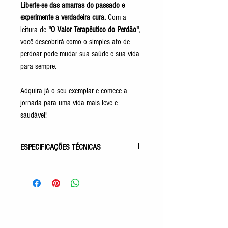
Liberte-se das amarras do passado e
experimente a verdadeira cura.
Com a
leitura de
"O Valor Terapêutico do Perdão"
,
você descobrirá como o simples ato de
perdoar pode mudar sua saúde e sua vida
para sempre.
Adquira já o seu exemplar e comece a
jornada para uma vida mais leve e
saudável!
ESPECIFICAÇÕES TÉCNICAS
Gênero: Autoajuda
Acabamento: Capa Comum
Autor: Francisco Cajazeiras
Idioma: Português
Número de Páginas: 128p
Tamanho: 14x21cm