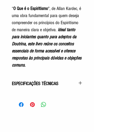
“
O Que é o Espiritismo
", de Allan Kardec, é
u
ma obra fundamental para quem deseja
compreender os princípios do Espiritismo
de maneira clara e objetiva.
Ideal tanto
para iniciantes quanto para adeptos da
Doutrina, este livro reúne os conceitos
essenciais de forma acessível e oferece
respostas às principais dúvidas e objeções
comuns.
ESPECIFICAÇÕES TÉCNICAS
Gênero: Estudo
Acabamento: Capa Comum
Autor (a): Allan Kardec
Idioma: Português
Número de Páginas: 192p
Tamanho: 21,0x13,8cm
Editora: IDE