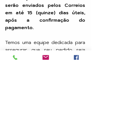
serão enviados pelos Correios
em até 15 (quinze) dias úteis,
após a confirmação do
pagamento.
Temos uma equipe dedicada para
assegurar que seu pedido seja
processado com eficiência e
chegue até você dentro do prazo.
A
CARAVANA DE LUZ EDITORA
é uma editora
e distribuidora dedicada à divulgação da
Doutrina Espírita, de acordo com os princípios
estabelecidos por Allan Kardec, nos aspectos
filosófico, científico e religioso do Espiritismo.
Além disso, através de suas publicações e
serviços, como a Livraria e o Clube do Livro