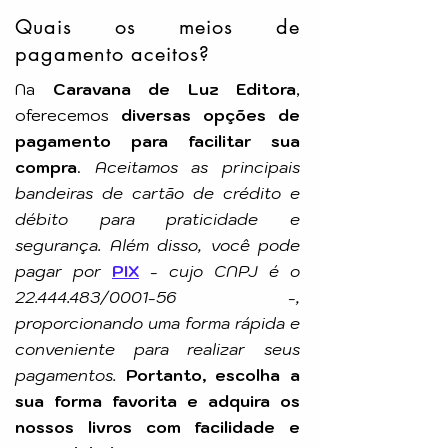
Quais os meios de
Uma leitura indispensável para todos
pagamento aceitos?
que buscam um entendimento sólido e
equilibrado sobre o Espiritismo!
Na
Caravana de Luz Editora
,
oferecemos
diversas opções de
pagamento para facilitar sua
compra
.
Aceitamos as principais
bandeiras de cartão de crédito e
débito para praticidade e
segurança. Além disso, você pode
pagar por
PIX
-
cujo CNPJ é o
22.444.483
/0001-56 -,
proporcionando uma forma rápida e
conveniente para realizar seus
pagamentos.
Portanto, escolha a
sua forma favorita e adquira os
nossos livros com facilidade e