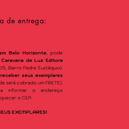
a de entrega:
em Belo Horizonte
, pode
a
Caravana de Luz Editora
105, Bairro Padre Eustáquio).
 receber seus exemplares
de será cobrado um FRETE).
sta informar o endereço
squecer o CEP.
SEUS EXEMPLARES!