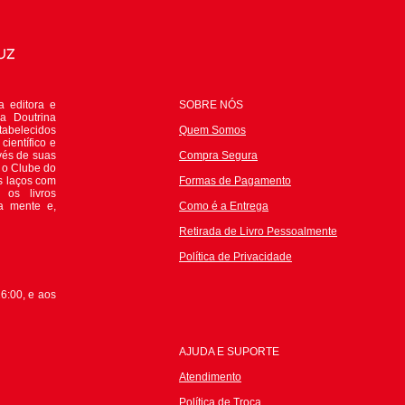
 editora e
SOBRE NÓS
da Doutrina
tabelecidos
Quem Somos
científico e
avés de suas
Compra Segura
e o Clube do
s laços com
Formas de Pagamento
 os livros
 a mente e,
Como é a Entrega
Retirada de Livro Pessoalmente
P
olítica de Privacidade
6:00, e aos
AJUDA E SUPORTE
Atendimento
Política de Troca