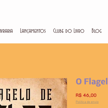
ivraria
Lançamentos
Clube do Livro
Blog
O Flagel
Preç
R$ 46,00
Política de envio