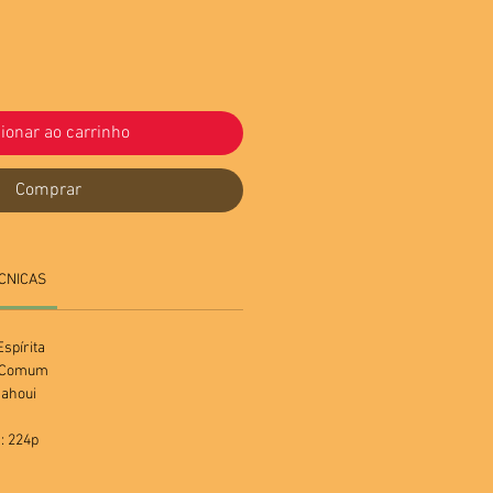
ionar ao carrinho
Comprar
CNICAS
spírita
a Comum
Dahoui
: 224p