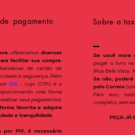
 de pagamento
Sobre a tax
ora
, oferecemos
diversas
Se você mora 
a facilitar sua compra
.
pegar o livro n
 bandeiras de cartão de
(Rua Bela Vista, 
ticidade e segurança. Além
Se não, poderá
por
PIX
-
cujo CNPJ é o
pelo Correio
(on
roporcionando uma forma
Para isso, ba
 realizar seus pagamentos.
completo, sem e
forma favorita e adquira
idade e tranquilidade.
PEÇA JÁ 
 por PIX, é necessário