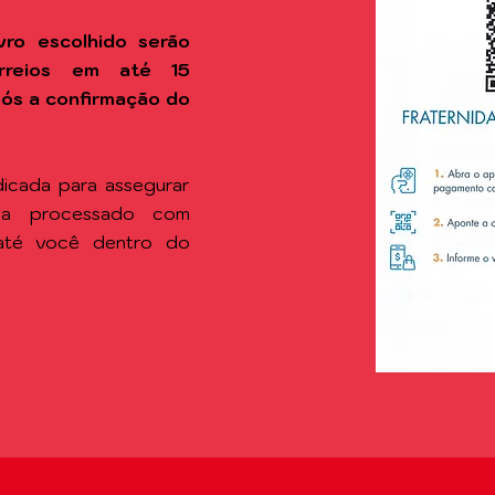
vro escolhido
serão
rreios em até 15
após a confirmação do
icada para assegurar
ja processado com
 até você dentro do