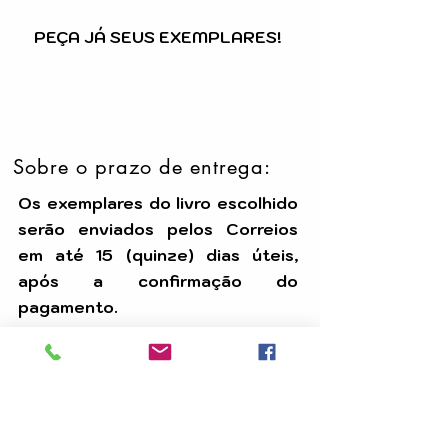
PEÇA JÁ SEUS EXEMPLARES!
Sobre o prazo de entrega:
Os exemplares do livro escolhido
serão enviados pelos Correios
em até 15 (quinze) dias úteis,
após a confirmação do
pagamento.
Temos uma equipe dedicada para
assegurar que seu pedido seja
processado com eficiência e
chegue até você dentro do prazo.