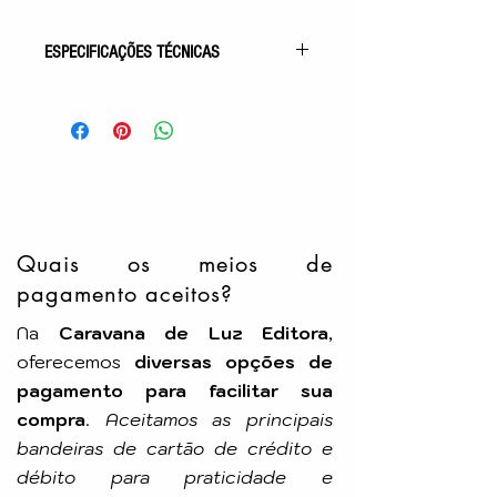
ESPECIFICAÇÕES TÉCNICAS
Gênero: Obras Básicas/Estudo
Acabamento: Capa Comum
Autor (a): Allan Kardec
Tradução: Salvador Gentile
Idioma: Português
Número de Páginas: 309p
Tamanho: 14,0x21,0cm
Editora: IDE
Quais os meios de
pagamento aceitos?
Adquira agora “O Evangelho segundo o
Espiritismo” e transforme sua vida,
Na
Caravana de Luz Editora
,
aplicando os ensinamentos de Jesus
oferecemos
diversas opções de
para fortalecer a fé, a esperança e o
pagamento para facilitar sua
crescimento espiritual a cada dia.
compra
.
Aceitamos as principais
bandeiras de cartão de crédito e
débito para praticidade e