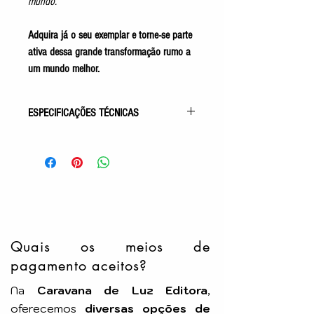
mundo.
Adquira já o seu exemplar e torne-se parte
ativa dessa grande transformação rumo a
um mundo melhor.
ESPECIFICAÇÕES TÉCNICAS
Gênero: Mensagens
Acabamento: Capa Comum
Autor: Divaldo P. Franco
Pelo Espírito de: Viana de Carvalho
Idioma: Português
Número de Páginas: 160p
Tamanho: 14x21cm
Editora: LEAL
Quais os meios de
pagamento aceitos?
Na
Caravana de Luz Editora
,
oferecemos
diversas opções de