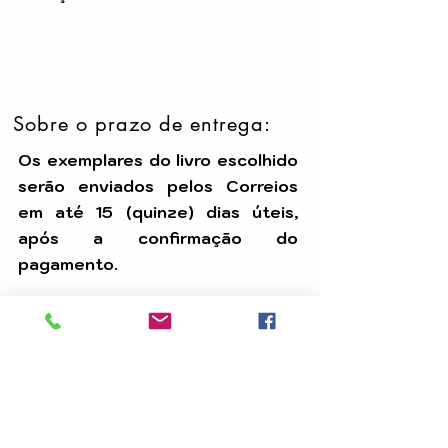
Sobre o prazo de entrega:
Os exemplares do livro escolhido
serão enviados pelos Correios
em até 15 (quinze) dias úteis,
após a confirmação do
pagamento.
Temos uma equipe dedicada para
assegurar que seu pedido seja
processado com eficiência e
chegue até você dentro do prazo.