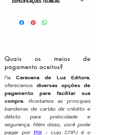
ESPECIFICAÇÕES TÉCNICAS
Gênero: Romance Espírita
Acabamento: Capa comum
Autor: Roberto de Carvalho
Pelo Espírito de: Basílio
Idioma: Português
Número de Páginas: 256p
Tamanho: 16x23cm
Editora: Aliança
Quais os meios de
pagamento aceitos?
Na
Caravana de Luz Editora
,
oferecemos
diversas opções de
pagamento para facilitar sua
compra
.
Aceitamos as principais
bandeiras de cartão de crédito e
débito para praticidade e
segurança. Além disso, você pode
pagar por
PIX
-
cujo CNPJ é o