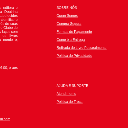
 editora e
SOBRE NÓS
da Doutrina
tabelecidos
Quem Somos
científico e
avés de suas
Compra Segura
e o Clube do
s laços com
Formas de Pagamento
 os livros
 a mente e,
Como é a Entrega
Retirada de Livro Pessoalmente
P
olítica de Privacidade
6:00, e aos
AJUDA E SUPORTE
Atendimento
Política de Troca
il.com