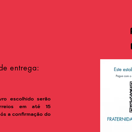
de entrega:
vro escolhido
serão
rreios em até 15
após a confirmação do