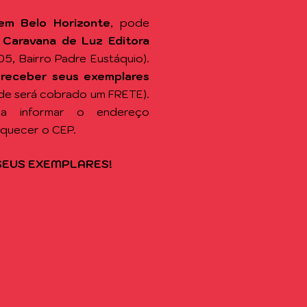
em Belo Horizonte
, pode
a
Caravana de Luz Editora
105, Bairro Padre Eustáquio).
 receber seus exemplares
de será cobrado um FRETE).
sta informar o endereço
squecer o CEP.
SEUS EXEMPLARES!