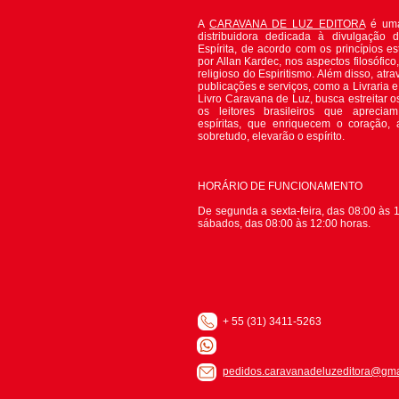
A
CARAVANA DE LUZ EDITORA
é uma
distribuidora dedicada à divulgação 
Espírita, de acordo com os princípios es
por Allan Kardec, nos aspectos filosófico, 
religioso do Espiritismo. Além disso, atr
publicações e serviços, como a Livraria 
Livro Caravana de Luz, busca estreitar o
os leitores brasileiros que apreciam
espíritas, que enriquecem o coração,
sobretudo, elevarão o espírito.
HORÁRIO DE FUNCIONAMENTO
De segunda a sexta-feira, das 08:00 às 1
sábados, das 08:00 às 12:00 horas.
+ 55 (31) 3411-5263
pedidos.caravanadeluzeditora@gma