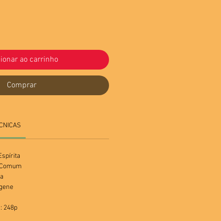
ionar ao carrinho
Comprar
CNICAS
spírita
a Comum
ra
ugene
: 248p