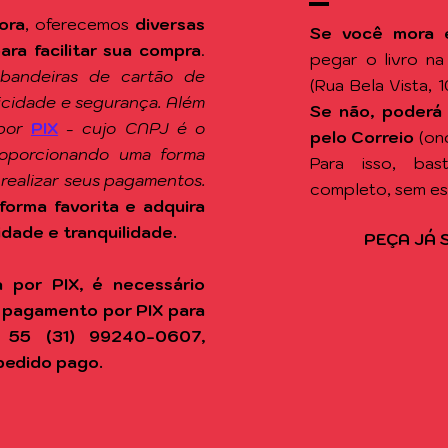
ora
, oferecemos
diversas
Se você mora 
a facilitar sua compra
.
pegar o livro n
 bandeiras de cartão de
(Rua Bela Vista, 
ticidade e segurança. Além
Se não, poderá
por
PIX
-
cujo CNPJ é o
pelo Correio
(on
roporcionando uma forma
Para isso, ba
 realizar seus pagamentos.
completo, sem e
forma favorita e adquira
idade e tranquilidade.
PEÇA JÁ 
 por PIX, é necessário
 pagamento por PIX para
 55 (31) 99240-0607,
pedido pago.