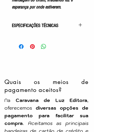
mensagem do Cristo, irradiando luz e
esperança por onde estiverem.
ESPECIFICAÇÕES TÉCNICAS
Gênero: Mensagens
Acabamento: Capa Comum
Autor: Divaldo P. Franco
Pelo Espírito de: Bezerra de Menezes
Idioma: Português
Número de Páginas: 168p
Tamanho: 15x22cm
Editora: LEAL
Quais os meios de
pagamento aceitos?
Na
Caravana de Luz Editora
,
oferecemos
diversas opções de
pagamento para facilitar sua
compra
.
Aceitamos as principais
bandeiras de cartão de crédito e